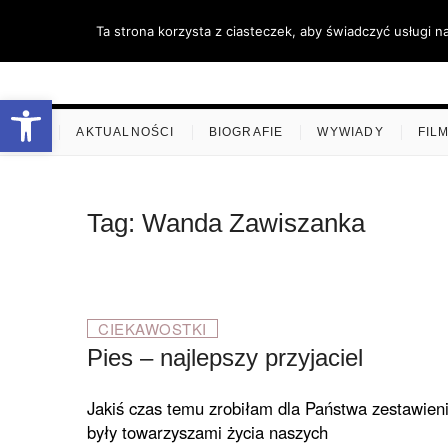
Skip
Ta strona korzysta z ciasteczek, aby świadczyć usługi n
to
content
stare-k
ZAPRASZAMY
Otwórz pasek narzędzi
.
AKTUALNOŚCI
BIOGRAFIE
WYWIADY
FIL
Tag:
Wanda Zawiszanka
CIEKAWOSTKI
Pies – najlepszy przyjaciel
Jakiś czas temu zrobiłam dla Państwa zestawieni
były towarzyszami życia naszych