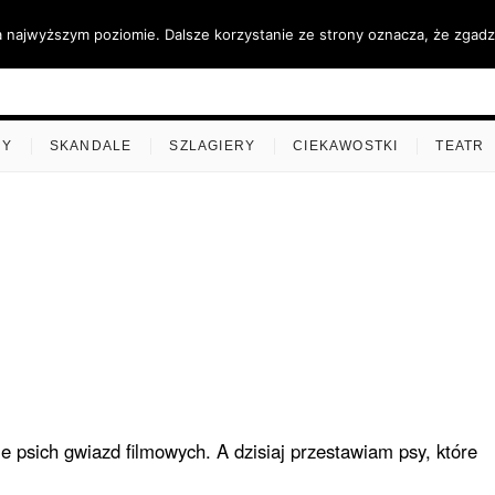
a najwyższym poziomie. Dalsze korzystanie ze strony oznacza, że zgadza
ino.pl
MY
SKANDALE
SZLAGIERY
CIEKAWOSTKI
TEATR
e psich gwiazd filmowych. A dzisiaj przestawiam psy, które