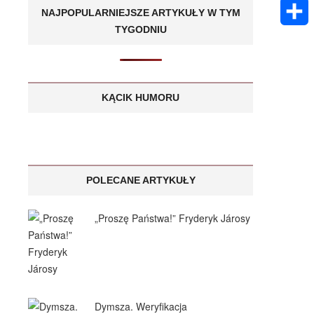
k
m
E
A
NAJPOPULARNIEJSZE ARTYKUŁY W TYM
e
s
a
TYGODNIU
m
p
S
n
a
i
a
p
h
g
g
l
i
a
KĄCIK HUMORU
e
e
l
r
r
e
POLECANE ARTYKUŁY
„Proszę Państwa!” Fryderyk Járosy
Dymsza. Weryfikacja