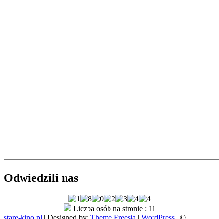
Odwiedzili nas
Liczba osób na stronie : 11
stare-kino.pl
| Designed by:
Theme Freesia
|
WordPress
| ©