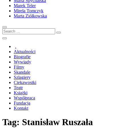
Marta Spychalska
Marek Teler
Mirela Tomczyk
Marta Ziółkowska
Search
…
.
Aktualności
Biografie
Wywiady
Filmy
Skandale
Szlagiery
Ciekawostki
Teatr
Książki
Współpraca
Fundacja
Kontakt
Tag:
Stanisław Ruszała