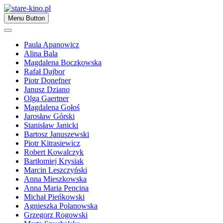
Skip
to
Zapraszamy
Menu Button
content
stare-kino.pl
Paula Apanowicz
Alina Bala
Magdalena Boczkowska
Rafał Dajbor
Piotr Donefner
Janusz Dziano
Olga Gaertner
Magdalena Gołoś
Jarosław Górski
Stanisław Janicki
Bartosz Januszewski
Piotr Kitrasiewicz
Robert Kowalczyk
Bartłomiej Krysiak
Marcin Leszczyński
Anna Mieszkowska
Anna Maria Pencina
Michał Pieńkowski
Agnieszka Polanowska
Grzegorz Rogowski