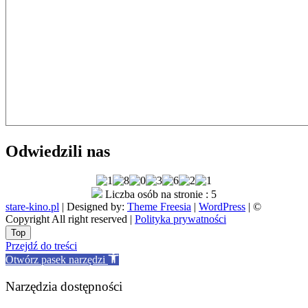
Odwiedzili nas
Liczba osób na stronie : 5
stare-kino.pl
| Designed by:
Theme Freesia
|
WordPress
| ©
Copyright All right reserved |
Polityka prywatności
Go
Top
to
Przejdź do treści
top
Otwórz pasek narzędzi
Narzędzia dostępności