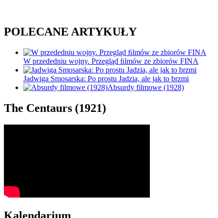
POLECANE ARTYKUŁY
W przededniu wojny. Przegląd ﬁlmów ze zbiorów FINA
Jadwiga Smosarska: Po prostu Jadzia, ale jak to brzmi
Absurdy filmowe (1928)
The Centaurs (1921)
Kalendarium