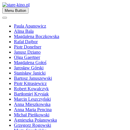
Skip
to
Zapraszamy
Menu Button
content
stare-kino.pl
Paula Apanowicz
Alina Bala
Magdalena Boczkowska
Rafał Dajbor
Piotr Donefner
Janusz Dziano
Olga Gaertner
Magdalena Gołoś
Jarosław Górski
Stanisław Janicki
Bartosz Januszewski
Piotr Kitrasiewicz
Robert Kowalczyk
Bartłomiej Krysiak
Marcin Leszczyński
Anna Mieszkowska
Anna Maria Pencina
Michał Pieńkowski
Agnieszka Polanowska
Grzegorz Rogowski