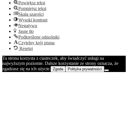
Powiększ tekst
Pomniejsz tekst
Skala szarości
Wysoki kontrast
Negatywu
Jasne tło
Podkreślone odnośniki
Czytelny krój pisma
Resetuj
Ta strona korzysta z ciasteczek, aby świadczyć usługi na
najwyższym poziomie. Dalsze korzystanie ze strony oznacza, że
zgadzasz się na ich użycie.
Zgoda
Polityka prywatności