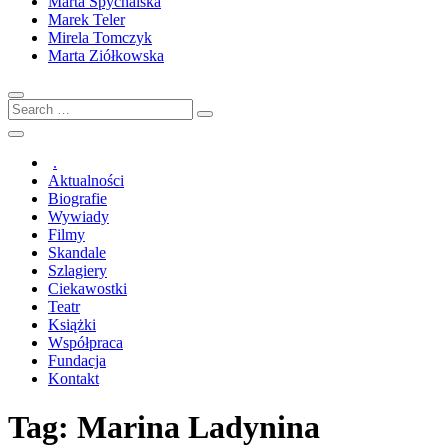
Marta Spychalska
Marek Teler
Mirela Tomczyk
Marta Ziółkowska
Search
…
.
Aktualności
Biografie
Wywiady
Filmy
Skandale
Szlagiery
Ciekawostki
Teatr
Książki
Współpraca
Fundacja
Kontakt
Tag:
Marina Ladynina