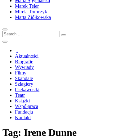
Marta Spychalska
Marek Teler
Mirela Tomczyk
Marta Ziółkowska
Search
…
.
Aktualności
Biografie
Wywiady
Filmy
Skandale
Szlagiery
Ciekawostki
Teatr
Książki
Współpraca
Fundacja
Kontakt
Tag:
Irene Dunne