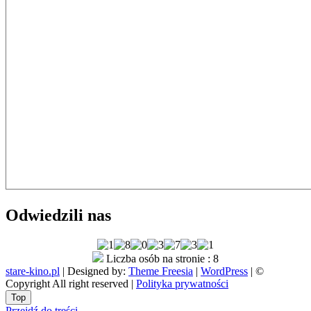
Odwiedzili nas
Liczba osób na stronie : 8
stare-kino.pl
| Designed by:
Theme Freesia
|
WordPress
| ©
Copyright All right reserved |
Polityka prywatności
Go
Top
to
Przejdź do treści