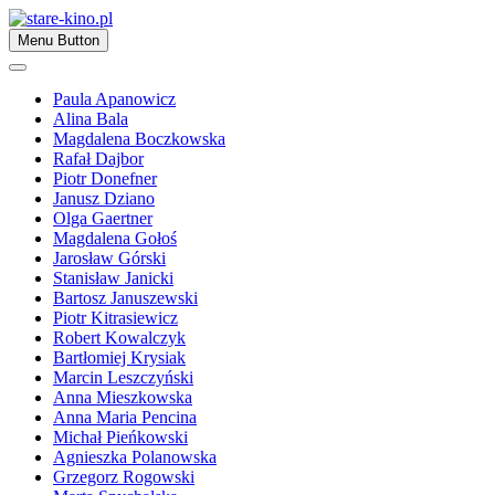
Skip
to
Zapraszamy
Menu Button
content
stare-kino.pl
Paula Apanowicz
Alina Bala
Magdalena Boczkowska
Rafał Dajbor
Piotr Donefner
Janusz Dziano
Olga Gaertner
Magdalena Gołoś
Jarosław Górski
Stanisław Janicki
Bartosz Januszewski
Piotr Kitrasiewicz
Robert Kowalczyk
Bartłomiej Krysiak
Marcin Leszczyński
Anna Mieszkowska
Anna Maria Pencina
Michał Pieńkowski
Agnieszka Polanowska
Grzegorz Rogowski