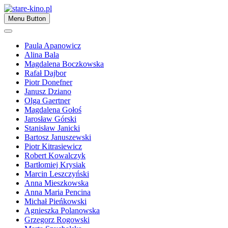
Skip
to
Zapraszamy
Menu Button
content
stare-kino.pl
Paula Apanowicz
Alina Bala
Magdalena Boczkowska
Rafał Dajbor
Piotr Donefner
Janusz Dziano
Olga Gaertner
Magdalena Gołoś
Jarosław Górski
Stanisław Janicki
Bartosz Januszewski
Piotr Kitrasiewicz
Robert Kowalczyk
Bartłomiej Krysiak
Marcin Leszczyński
Anna Mieszkowska
Anna Maria Pencina
Michał Pieńkowski
Agnieszka Polanowska
Grzegorz Rogowski