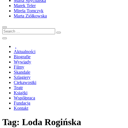
Marta Spychalska
Marek Teler
Mirela Tomczyk
Marta Ziółkowska
Search
…
.
Aktualności
Biografie
Wywiady
Filmy
Skandale
Szlagiery
Ciekawostki
Teatr
Książki
Współpraca
Fundacja
Kontakt
Tag:
Loda Rogińska