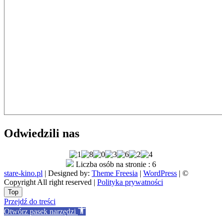
Odwiedzili nas
Liczba osób na stronie : 6
stare-kino.pl
| Designed by:
Theme Freesia
|
WordPress
| ©
Copyright All right reserved |
Polityka prywatności
Go
Top
to
Przejdź do treści
top
Otwórz pasek narzędzi