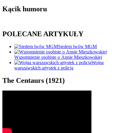
Kącik humoru
POLECANE ARTYKUŁY
Siedem lwów MGM
Wspomnienie osobiste o Annie Mieszkowskiej
Wojna
warszawskich artystek z policją
The Centaurs (1921)