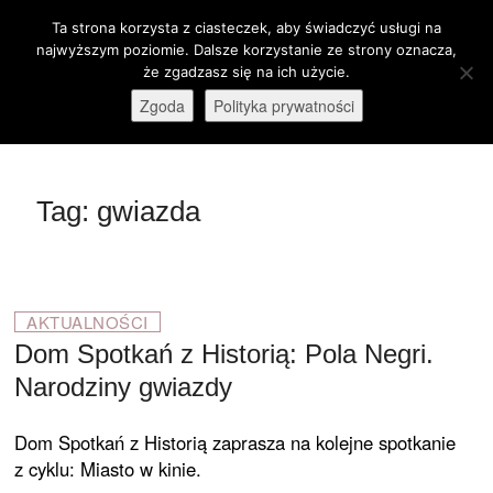
Skip
Ta strona korzysta z ciasteczek, aby świadczyć usługi na
M
to
Otwórz pasek narzędzi
najwyższym poziomie. Dalsze korzystanie ze strony oznacza,
e
content
że zgadzasz się na ich użycie.
stare-kino.pl
ZAPRASZAMY
n
Zgoda
Polityka prywatności
u
B
u
t
Tag:
gwiazda
t
o
n
AKTUALNOŚCI
Dom Spotkań z Historią: Pola Negri.
Narodziny gwiazdy
Dom Spotkań z Historią zaprasza na kolejne spotkanie
z cyklu: Miasto w kinie.