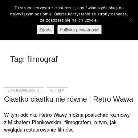
Skip
Ta strona korzysta z ciasteczek, aby świadczyć usługi na
M
to
Otwórz pasek narzędzi
najwyższym poziomie. Dalsze korzystanie ze strony oznacza,
e
content
że zgadzasz się na ich użycie.
stare-kino.pl
ZAPRASZAMY
n
Zgoda
Polityka prywatności
u
B
u
t
Tag:
filmograf
t
o
n
CIEKAWOSTKI
FILMY
Ciastko ciastku nie równe | Retro Wawa
W tym odcinku Retro Wawy można posłuchać rozmowy
z Michałem Pieńkowskim, filmografem, o tym, jak
wygląda restaurowanie filmów.