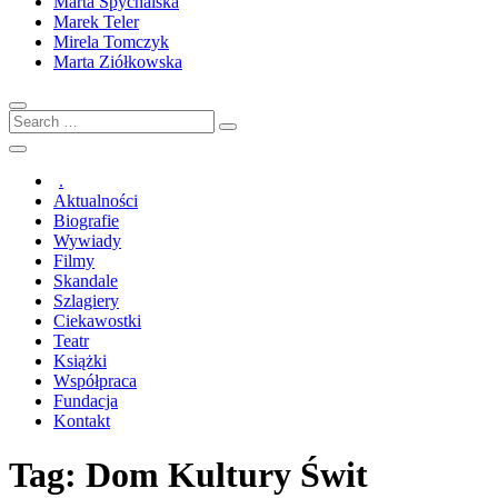
Marta Spychalska
Marek Teler
Mirela Tomczyk
Marta Ziółkowska
Search
…
.
Aktualności
Biografie
Wywiady
Filmy
Skandale
Szlagiery
Ciekawostki
Teatr
Książki
Współpraca
Fundacja
Kontakt
Tag:
Dom Kultury Świt