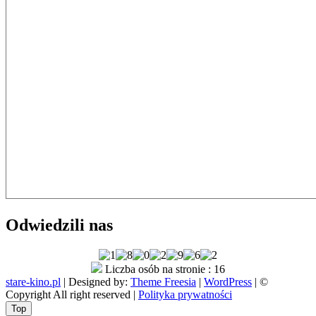
Odwiedzili nas
Liczba osób na stronie : 16
stare-kino.pl
| Designed by:
Theme Freesia
|
WordPress
| ©
Copyright All right reserved |
Polityka prywatności
Go
Top