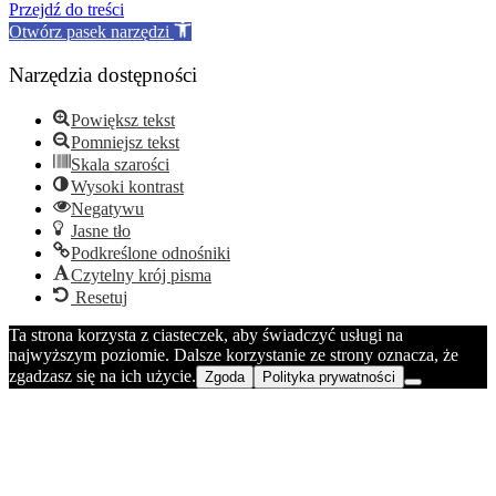
to
Przejdź do treści
top
Otwórz pasek narzędzi
Narzędzia dostępności
Powiększ tekst
Pomniejsz tekst
Skala szarości
Wysoki kontrast
Negatywu
Jasne tło
Podkreślone odnośniki
Czytelny krój pisma
Resetuj
Ta strona korzysta z ciasteczek, aby świadczyć usługi na
najwyższym poziomie. Dalsze korzystanie ze strony oznacza, że
zgadzasz się na ich użycie.
Zgoda
Polityka prywatności