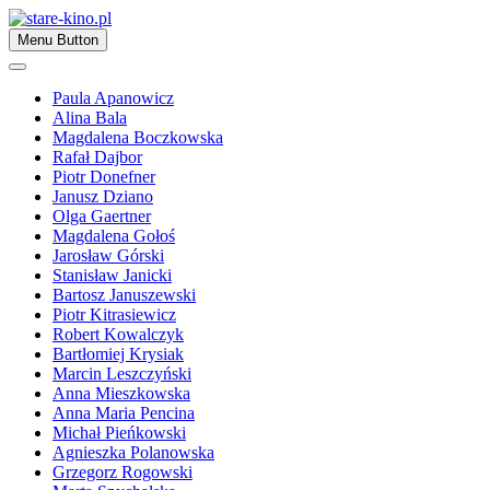
Skip
to
Zapraszamy
Menu Button
content
stare-kino.pl
Paula Apanowicz
Alina Bala
Magdalena Boczkowska
Rafał Dajbor
Piotr Donefner
Janusz Dziano
Olga Gaertner
Magdalena Gołoś
Jarosław Górski
Stanisław Janicki
Bartosz Januszewski
Piotr Kitrasiewicz
Robert Kowalczyk
Bartłomiej Krysiak
Marcin Leszczyński
Anna Mieszkowska
Anna Maria Pencina
Michał Pieńkowski
Agnieszka Polanowska
Grzegorz Rogowski