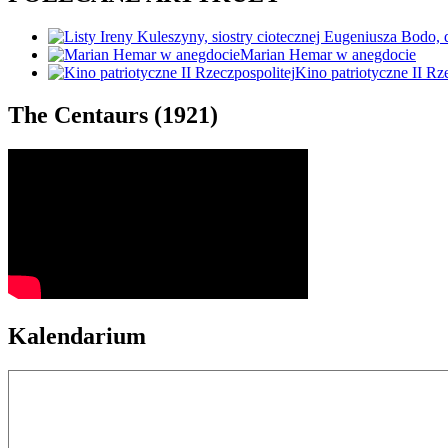
Marian Hemar w anegdocie
Kino patriotyczne II Rz
The Centaurs (1921)
Kalendarium