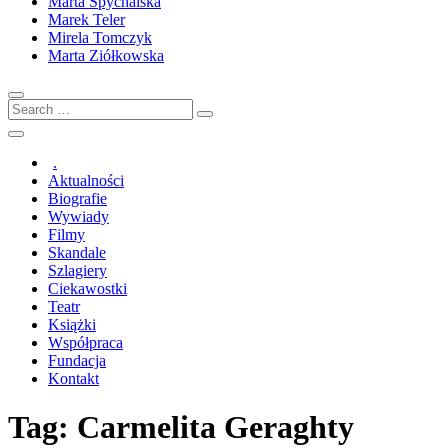
Marta Spychalska
Marek Teler
Mirela Tomczyk
Marta Ziółkowska
Search
…
.
Aktualności
Biografie
Wywiady
Filmy
Skandale
Szlagiery
Ciekawostki
Teatr
Książki
Współpraca
Fundacja
Kontakt
Tag:
Carmelita Geraghty