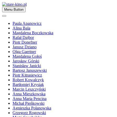
Skip
to
Zapraszamy
Menu Button
content
stare-kino.pl
Paula Apanowicz
Alina Bala
Magdalena Boczkowska
Rafał Dajbor
Piotr Donefner
Janusz Dziano
Olga Gaertner
Magdalena Gołoś
Jarosław Górski
Stanisław Janicki
Bartosz Januszewski
Piotr Kitrasiewicz
Robert Kowalczyk
Bartłomiej Krysiak
Marcin Leszczyński
Anna Mieszkowska
Anna Maria Pencina
Michał Pieńkowski
Agnieszka Polanowska
Grzegorz Rogowski