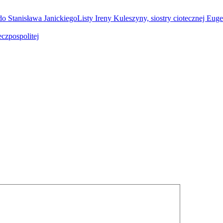
Listy Ireny Kuleszyny, siostry ciotecznej Eug
eczpospolitej