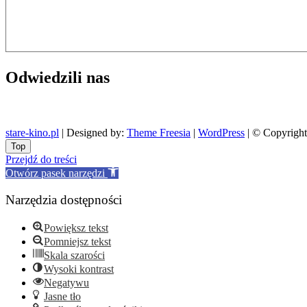
Odwiedzili nas
stare-kino.pl
| Designed by:
Theme Freesia
|
WordPress
| © Copyright 
Go
Top
to
Przejdź do treści
top
Otwórz pasek narzędzi
Narzędzia dostępności
Powiększ tekst
Pomniejsz tekst
Skala szarości
Wysoki kontrast
Negatywu
Jasne tło