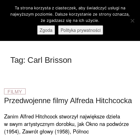
Skip
Ta strona korzysta z ciasteczek, aby świadczyć usługi na
M
to
Otwórz pasek narzędzi
najwyższym poziomie. Dalsze korzystanie ze strony oznacza,
e
content
że zgadzasz się na ich użycie.
stare-kino.pl
ZAPRASZAMY
n
Zgoda
Polityka prywatności
u
B
u
t
Tag:
Carl Brisson
t
o
n
FILMY
Przedwojenne filmy Alfreda Hitchcocka
Zanim Alfred Hitchcock stworzył największe dzieła
w swym artystycznym dorobku, jak Okno na podwórze
(1954), Zawrót głowy (1958), Północ