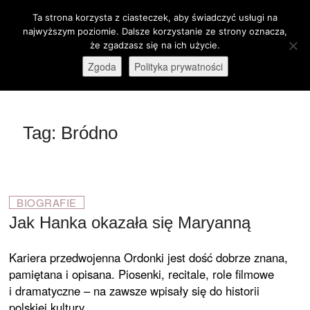
Skip
Ta strona korzysta z ciasteczek, aby świadczyć usługi na
M
to
Otwórz pasek narzędzi
najwyższym poziomie. Dalsze korzystanie ze strony oznacza,
e
content
że zgadzasz się na ich użycie.
stare-kino.pl
ZAPRASZAMY
n
Zgoda
Polityka prywatności
u
B
u
t
Tag:
Bródno
t
o
n
BIOGRAFIE
Jak Hanka okazała się Maryanną
Kariera przedwojenna Ordonki jest dość dobrze znana,
pamiętana i opisana. Piosenki, recitale, role filmowe
i dramatyczne – na zawsze wpisały się do historii
polskiej kultury.