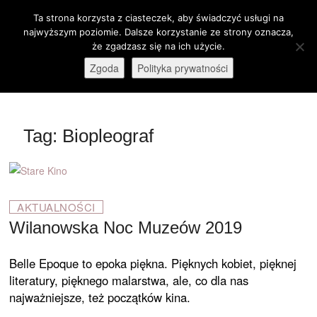
Skip
Ta strona korzysta z ciasteczek, aby świadczyć usługi na
M
to
Otwórz pasek narzędzi
najwyższym poziomie. Dalsze korzystanie ze strony oznacza,
e
content
że zgadzasz się na ich użycie.
stare-kino.pl
ZAPRASZAMY
n
Zgoda
Polityka prywatności
u
B
u
t
Tag:
Biopleograf
t
o
n
AKTUALNOŚCI
Wilanowska Noc Muzeów 2019
Belle Epoque to epoka piękna. Pięknych kobiet, pięknej
literatury, pięknego malarstwa, ale, co dla nas
najważniejsze, też początków kina.