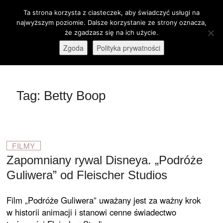
Skip
Ta strona korzysta z ciasteczek, aby świadczyć usługi na
M
to
Otwórz pasek narzędzi
najwyższym poziomie. Dalsze korzystanie ze strony oznacza,
e
content
że zgadzasz się na ich użycie.
stare-kino.pl
ZAPRASZAMY
n
Zgoda
Polityka prywatności
u
B
u
t
Tag:
Betty Boop
t
o
n
FILMY
Zapomniany rywal Disneya. „Podróże
Guliwera” od Fleischer Studios
Film „Podróże Guliwera” uważany jest za ważny krok
w historii animacji i stanowi cenne świadectwo