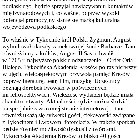
podlaskiego, będzie sprzyjał nawiązywaniu kontaktów
międzynarodowych i, co ważne, poprzez wysoki
potencjał promocyjny stanie się marką kulturalną
województwa podlaskiego.
To właśnie w Tykocinie król Polski Zygmunt August
wybudował okazały zamek swojej żonie Barbarze. Tam
również inny z królów, August II Sas uchwalił
w 1705 r. najwyższe polskie odznaczenie – Order Orła
Białego. Tykocińska Akademia Kresów po raz pierwszy
w ujęciu wieloaspektowym przywoła pamięć Kresów
poprzez literaturę, teatr, film, muzykę. Uczestnicy
poznają dorobek lwowian w poświęconych
im retrospektywach. Większość wydarzeń będzie miała
charakter otwarty. Aktualności będzie można śledzić
na specjalnie stworzonej stronie internetowej – tam
również ukażą się sylwetki gości, ciekawostki związane
z Tykocinem i Lwowem, fotorelacje. W trakcie spotkań
będzie również możliwość dyskusji z twórcami.
Tykocińska Akademia Kresów to blisko 40 gości