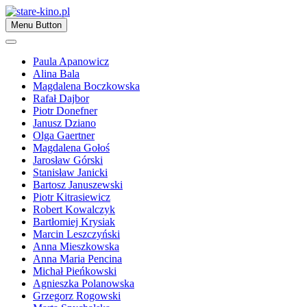
Skip
to
Zapraszamy
Menu Button
content
stare-kino.pl
Paula Apanowicz
Alina Bala
Magdalena Boczkowska
Rafał Dajbor
Piotr Donefner
Janusz Dziano
Olga Gaertner
Magdalena Gołoś
Jarosław Górski
Stanisław Janicki
Bartosz Januszewski
Piotr Kitrasiewicz
Robert Kowalczyk
Bartłomiej Krysiak
Marcin Leszczyński
Anna Mieszkowska
Anna Maria Pencina
Michał Pieńkowski
Agnieszka Polanowska
Grzegorz Rogowski