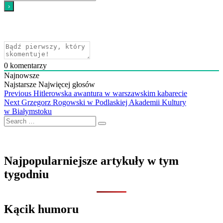
0
komentarzy
Najnowsze
Najstarsze
Najwięcej głosów
Nawigacja
Previous
Previous
Hitlerowska awantura w warszawskim kabarecie
Next
post:
Next
Grzegorz Rogowski w Podlaskiej Akademii Kultury
wpisu
post:
w Białymstoku
Search
…
Najpopularniejsze artykuły w tym
tygodniu
Kącik humoru