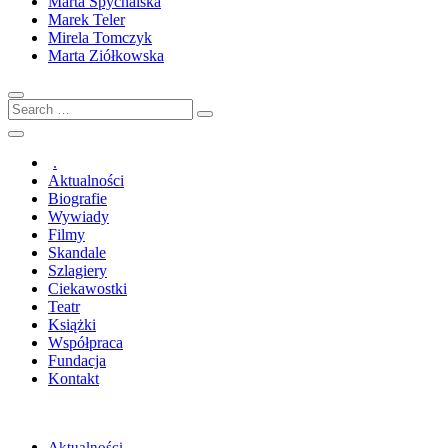
Marta Spychalska
Marek Teler
Mirela Tomczyk
Marta Ziółkowska
Search
…
.
Aktualności
Biografie
Wywiady
Filmy
Skandale
Szlagiery
Ciekawostki
Teatr
Książki
Współpraca
Fundacja
Kontakt
Aktualności