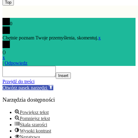
Go
Top
to
top
0
Chętnie poznam Twoje przemyślenia, skomentuj.
x
(
)
x
|
Odpowiedz
Insert
Przejdź do treści
Otwórz pasek narzędzi
Narzędzia dostępności
Powiększ tekst
Pomniejsz tekst
Skala szarości
Wysoki kontrast
Negatywu