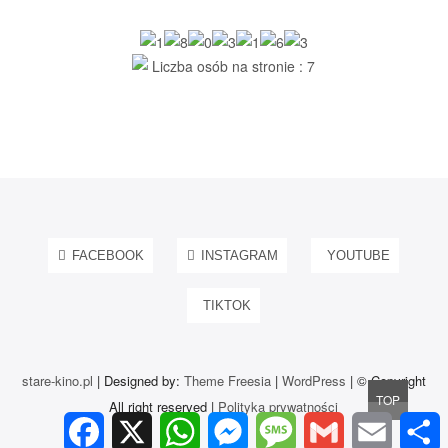
Liczba osób na stronie : 7
FACEBOOK
INSTAGRAM
YOUTUBE
TIKTOK
stare-kino.pl
| Designed by:
Theme Freesia
|
WordPress
| © Copyright
Go
TOP
All right reserved |
Polityka prywatności
to
F
X
W
M
M
G
E
a
h
e
e
m
m
h
top