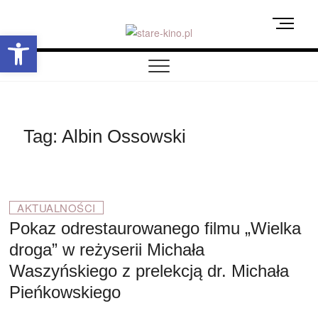
Skip
M
to
Otwórz pasek narzędzi
e
content
stare-kino.pl
ZAPRASZAMY
n
u
B
u
t
Tag:
Albin Ossowski
t
o
n
AKTUALNOŚCI
Pokaz odrestaurowanego filmu „Wielka
droga” w reżyserii Michała
Waszyńskiego z prelekcją dr. Michała
Pieńkowskiego