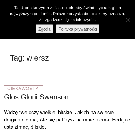
Skip
Ta strona korzysta z ciasteczek, aby świadczyć usługi na
M
to
Otwórz pasek narzędzi
najwyższym poziomie. Dalsze korzystanie ze strony oznacza,
e
content
że zgadzasz się na ich użycie.
stare-kino.pl
ZAPRASZAMY
n
Zgoda
Polityka prywatności
u
B
u
t
Tag:
wiersz
t
o
n
CIEKAWOSTKI
Głos Glorii Swanson…
Widzę twe oczy wielkie, bliskie, Jakich na świecie
drugich nie ma, Ale się patrzysz na mnie niema, Podając
usta zimne, śliskie.