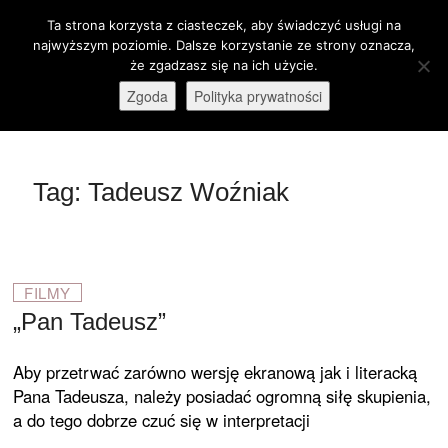
Skip
Ta strona korzysta z ciasteczek, aby świadczyć usługi na
M
to
Otwórz pasek narzędzi
najwyższym poziomie. Dalsze korzystanie ze strony oznacza,
e
content
że zgadzasz się na ich użycie.
stare-kino.pl
ZAPRASZAMY
n
Zgoda
Polityka prywatności
u
B
u
t
Tag:
Tadeusz Woźniak
t
o
n
FILMY
„Pan Tadeusz”
Aby przetrwać zarówno wersję ekranową jak i literacką
Pana Tadeusza, należy posiadać ogromną siłę skupienia,
a do tego dobrze czuć się w interpretacji