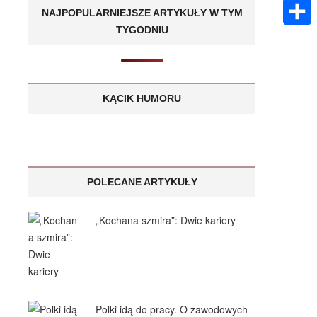
k
m
E
A
NAJPOPULARNIEJSZE ARTYKUŁY W TYM
e
s
a
TYGODNIU
m
p
S
n
a
i
a
p
h
g
g
l
i
a
KĄCIK HUMORU
e
e
l
r
r
e
POLECANE ARTYKUŁY
„Kochana szmira”: Dwie kariery
Polki idą do pracy. O zawodowych