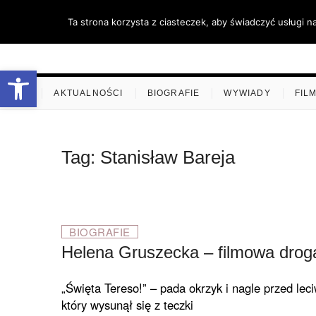
Skip
Ta strona korzysta z ciasteczek, aby świadczyć usługi n
to
content
stare-k
ZAPRASZAMY
Otwórz pasek narzędzi
.
AKTUALNOŚCI
BIOGRAFIE
WYWIADY
FIL
Tag:
Stanisław Bareja
BIOGRAFIE
Helena Gruszecka – filmowa drog
„Święta Tereso!” – pada okrzyk i nagle przed leci
który wysunął się z teczki