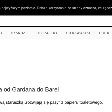
a najwyższym poziomie. Dalsze korzystanie ze strony oznacza, że zgadza
ino.pl
MY
SKANDALE
SZLAGIERY
CIEKAWOSTKI
TEATR
a od Gardana do Barei
wą staruszką „rozwijają się pasy” z papieru toaletowego,