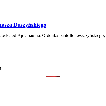
asza Duszyńskiego
 futerka od Apfelbauma, Ordonka pantofle Leszczyńskieg
u