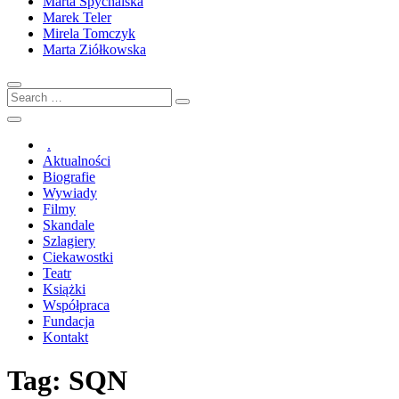
Marta Spychalska
Marek Teler
Mirela Tomczyk
Marta Ziółkowska
Search
…
.
Aktualności
Biografie
Wywiady
Filmy
Skandale
Szlagiery
Ciekawostki
Teatr
Książki
Współpraca
Fundacja
Kontakt
Tag:
SQN