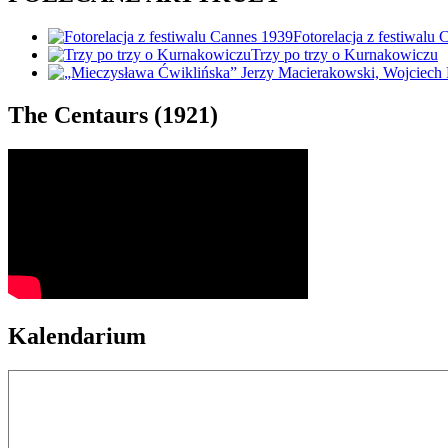
Fotorelacja z festiwalu
Trzy po trzy o Kurnakowiczu
The Centaurs (1921)
Kalendarium