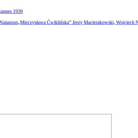
 Cannes 1939
„Mieczysława Ćwiklińska” Jerzy Macierakowski, Wojciech 