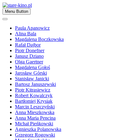
Skip
to
Zapraszamy
Menu Button
content
stare-kino.pl
Paula Apanowicz
Alina Bala
Magdalena Boczkowska
Rafał Dajbor
Piotr Donefner
Janusz Dziano
Olga Gaertner
Magdalena Gołoś
Jarosław Górski
Stanisław Janicki
Bartosz Januszewski
Piotr Kitrasiewicz
Robert Kowalczyk
Bartłomiej Krysiak
Marcin Leszczyński
Anna Mieszkowska
Anna Maria Pencina
Michał Pieńkowski
Agnieszka Polanowska
Grzegorz Rogowski