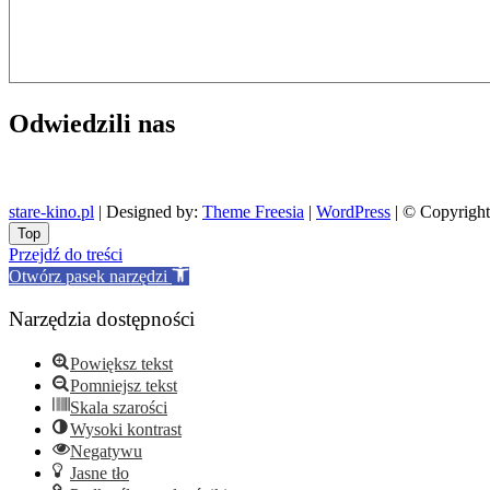
Odwiedzili nas
stare-kino.pl
| Designed by:
Theme Freesia
|
WordPress
| © Copyright 
Go
Top
to
Przejdź do treści
top
Otwórz pasek narzędzi
Narzędzia dostępności
Powiększ tekst
Pomniejsz tekst
Skala szarości
Wysoki kontrast
Negatywu
Jasne tło