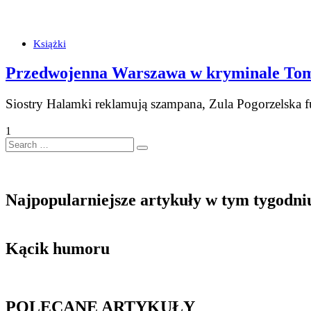
Książki
Przedwojenna Warszawa w kryminale Tom
Siostry Halamki reklamują szampana, Zula Pogorzelska
1
Search
…
Najpopularniejsze artykuły w tym tygodni
Kącik humoru
POLECANE ARTYKUŁY