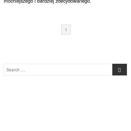
mocniejszego i bardziej zdecydowanego.
1
Search
…