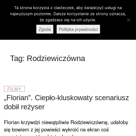
Skip
Ta strona korzysta z ciasteczek, aby świadczyć usługi na
M
to
Otwórz pasek narzędzi
najwyższym poziomie. Dalsze korzystanie ze strony oznacza,
e
content
że zgadzasz się na ich użycie.
stare-kino.pl
ZAPRASZAMY
n
Zgoda
Polityka prywatności
u
B
u
t
Tag:
Rodziewiczówna
t
o
n
FILMY
„Florian”. Ciepło-kluskowaty scenariusz
dobił reżyser
Florian krzywdzi niewątpliwie Rodziewiczównę, udałoby
się bowiem z jej powieści wykroić na ekran coś