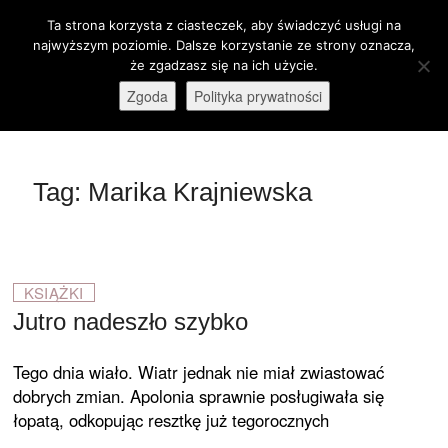
Skip
Ta strona korzysta z ciasteczek, aby świadczyć usługi na
M
to
Otwórz pasek narzędzi
najwyższym poziomie. Dalsze korzystanie ze strony oznacza,
e
content
że zgadzasz się na ich użycie.
stare-kino.pl
ZAPRASZAMY
n
Zgoda
Polityka prywatności
u
B
u
t
Tag:
Marika Krajniewska
t
o
n
KSIĄŻKI
Jutro nadeszło szybko
Tego dnia wiało. Wiatr jednak nie miał zwiastować
dobrych zmian. Apolonia sprawnie posługiwała się
łopatą, odkopując resztkę już tegorocznych