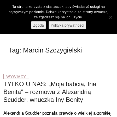
Skip
Ta strona korzysta z ciasteczek, aby świadczyć usługi na
M
to
Otwórz pasek narzędzi
najwyższym poziomie. Dalsze korzystanie ze strony oznacza,
e
content
że zgadzasz się na ich użycie.
stare-kino.pl
ZAPRASZAMY
n
Zgoda
Polityka prywatności
u
B
u
t
Tag:
Marcin Szczygielski
t
o
n
WYWIADY
TYLKO U NAS: „Moja babcia, Ina
Benita” – rozmowa z Alexandrią
Scudder, wnuczką Iny Benity
Alexandria Scudder poznała prawdę o wielkiej aktorskiej