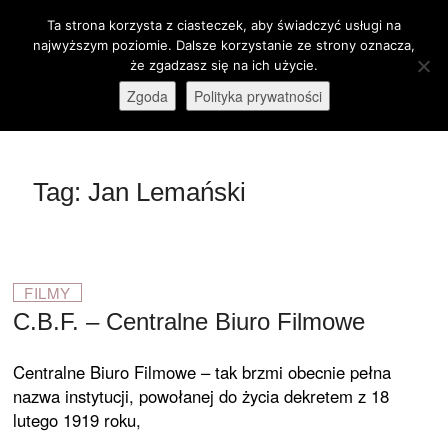
Skip
Ta strona korzysta z ciasteczek, aby świadczyć usługi na
M
to
Otwórz pasek narzędzi
najwyższym poziomie. Dalsze korzystanie ze strony oznacza,
e
content
że zgadzasz się na ich użycie.
stare-kino.pl
ZAPRASZAMY
n
Zgoda
Polityka prywatności
u
B
u
t
Tag:
Jan Lemański
t
o
n
FILMY
C.B.F. – Centralne Biuro Filmowe
Centralne Biuro Filmowe – tak brzmi obec­nie pełna
nazwa instytucji, powołanej do życia dekretem z 18
lutego 1919 roku,