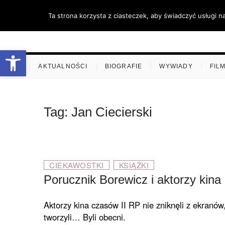
Skip
Ta strona korzysta z ciasteczek, aby świadczyć usługi n
to
content
stare-k
ZAPRASZAMY
Otwórz pasek narzędzi
.
AKTUALNOŚCI
BIOGRAFIE
WYWIADY
FIL
Tag:
Jan Ciecierski
CIEKAWOSTKI
KSIĄŻKI
Porucznik Borewicz i aktorzy kina 
Aktorzy kina czasów II RP nie zniknęli z ekranów,
tworzyli… Byli obecni.