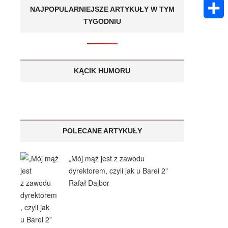
k
m
E
A
NAJPOPULARNIEJSZE ARTYKUŁY W TYM
e
s
a
TYGODNIU
m
p
S
n
a
i
a
p
h
g
g
l
i
a
KĄCIK HUMORU
e
e
l
r
r
e
POLECANE ARTYKUŁY
„Mój mąż jest z zawodu
dyrektorem, czyli jak u Barei 2”
Rafał Dajbor