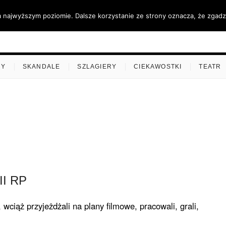
a najwyższym poziomie. Dalsze korzystanie ze strony oznacza, że zgadza
ino.pl
MY
SKANDALE
SZLAGIERY
CIEKAWOSTKI
TEATR
II RP
 wciąż przyjeżdżali na plany filmowe, pracowali, grali,