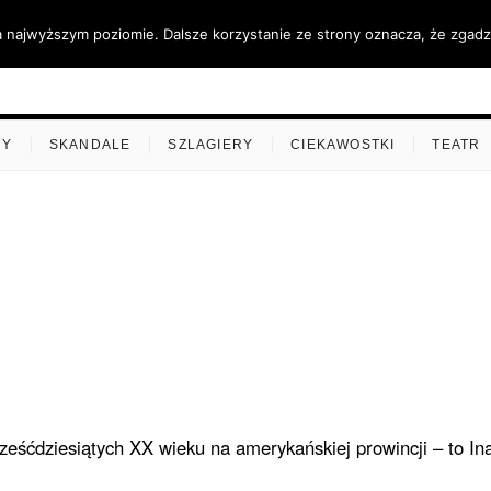
a najwyższym poziomie. Dalsze korzystanie ze strony oznacza, że zgadza
ino.pl
MY
SKANDALE
SZLAGIERY
CIEKAWOSTKI
TEATR
eśćdziesiątych XX wieku na amerykańskiej prowincji – to In