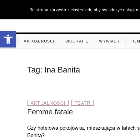
Skip
Ta strona korzysta z ciasteczek, aby świadczyć usługi n
to
content
stare-k
ZAPRASZAMY
Otwórz pasek narzędzi
.
AKTUALNOŚCI
BIOGRAFIE
WYWIADY
FIL
Tag:
Ina Banita
AKTUALNOŚCI
TEATR
Femme fatale
Czy hotelowa pokojówka, mieszkająca w latach sz
Benita?