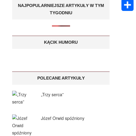
k
m
E
A
NAJPOPULARNIEJSZE ARTYKUŁY W TYM
e
s
a
TYGODNIU
m
p
S
n
a
i
a
p
h
g
g
l
i
a
KĄCIK HUMORU
e
e
l
r
r
e
POLECANE ARTYKUŁY
„Trzy serca”
Józef Orwid spóźniony