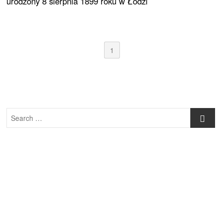
urodzony 8 sierpnia 1899 roku w Łodzi
1
Search
…