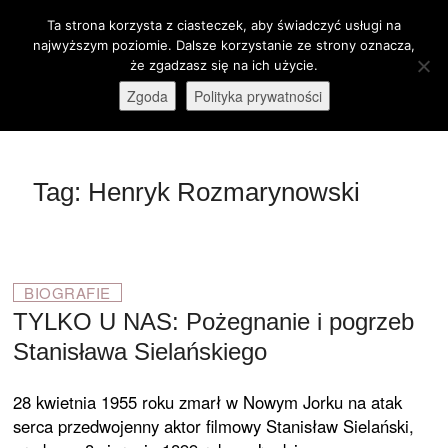
Skip
Ta strona korzysta z ciasteczek, aby świadczyć usługi na
M
to
Otwórz pasek narzędzi
najwyższym poziomie. Dalsze korzystanie ze strony oznacza,
e
content
że zgadzasz się na ich użycie.
stare-kino.pl
ZAPRASZAMY
n
Zgoda
Polityka prywatności
u
B
u
t
Tag:
Henryk Rozmarynowski
t
o
n
BIOGRAFIE
TYLKO U NAS: Pożegnanie i pogrzeb
Stanisława Sielańskiego
28 kwietnia 1955 roku zmarł w Nowym Jorku na atak
serca przedwojenny aktor filmowy Stanisław Sielański,