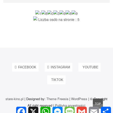
Liczba osób na stronie : 5
FACEBOOK
INSTAGRAM
YOUTUBE
TIKTOK
stare-kino.pl
| Designed by:
Theme Freesia
|
WordPress
| © Copyright
Go
TOP
All right reserved |
Polityka prywatności
to
F
X
W
M
M
G
E
a
h
e
e
m
m
h