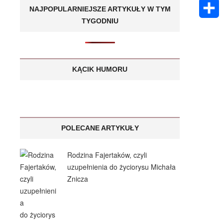
k
m
E
A
NAJPOPULARNIEJSZE ARTYKUŁY W TYM
e
s
a
TYGODNIU
m
p
S
n
a
i
a
p
h
g
g
l
i
a
KĄCIK HUMORU
e
e
l
r
r
e
POLECANE ARTYKUŁY
Rodzina Fajertaków, czyli
uzupełnienia do życiorysu Michała
Znicza