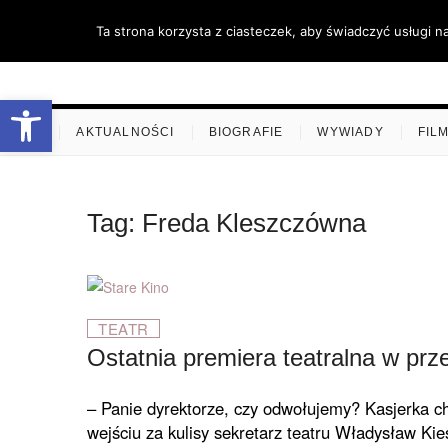
Skip
Ta strona korzysta z ciasteczek, aby świadczyć usługi n
to
content
stare-k
ZAPRASZAMY
Otwórz pasek narzędzi
.
AKTUALNOŚCI
BIOGRAFIE
WYWIADY
FIL
Tag:
Freda Kleszczówna
TEATR
Ostatnia premiera teatralna w pr
– Panie dyrektorze, czy odwołujemy? Kasjerka ch
wejściu za kulisy sekretarz teatru Władysław Kie