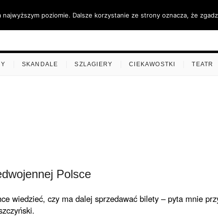
a najwyższym poziomie. Dalsze korzystanie ze strony oznacza, że zgadza
ino.pl
MY
SKANDALE
SZLAGIERY
CIEKAWOSTKI
TEATR
zedwojennej Polsce
ce wiedzieć, czy ma dalej sprzedawać bilety – pyta mnie prz
szczyński.