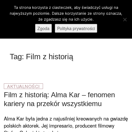
Skip
Ta strona korzysta z ciasteczek, aby świadczyć usługi na
M
to
Otwórz pasek narzędzi
najwyższym poziomie. Dalsze korzystanie ze strony oznacza,
e
content
że zgadzasz się na ich użycie.
stare-kino.pl
ZAPRASZAMY
n
Zgoda
Polityka prywatności
u
B
u
t
Tag:
Film z historią
t
o
n
AKTUALNOŚCI
Film z historią: Alma Kar – fenomen
kariery na przekór wszystkiemu
Alma Kar była jedna z najusilniej kreowanych na gwiazdę
polskich aktorek. Jej impresario, producent filmowy