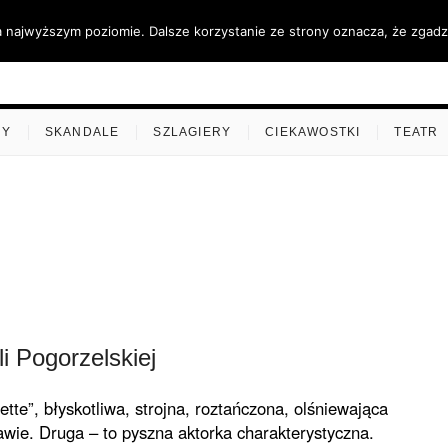
a najwyższym poziomie. Dalsze korzystanie ze strony oznacza, że zgadza
ino.pl
MY
SKANDALE
SZLAGIERY
CIEKAWOSTKI
TEATR
li Pogorzelskiej
tte”, błyskotliwa, strojna, roztańczona, olśniewająca
wie. Druga – to pyszna aktorka charakterystyczna.