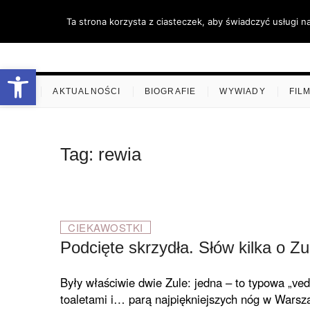
Skip
Ta strona korzysta z ciasteczek, aby świadczyć usługi n
to
content
stare-k
ZAPRASZAMY
Otwórz pasek narzędzi
.
AKTUALNOŚCI
BIOGRAFIE
WYWIADY
FIL
Tag:
rewia
CIEKAWOSTKI
Podcięte skrzydła. Słów kilka o Zu
Były właściwie dwie Zule: jedna – to typowa „vede
toaletami i… parą najpiękniejszych nóg w Warsza