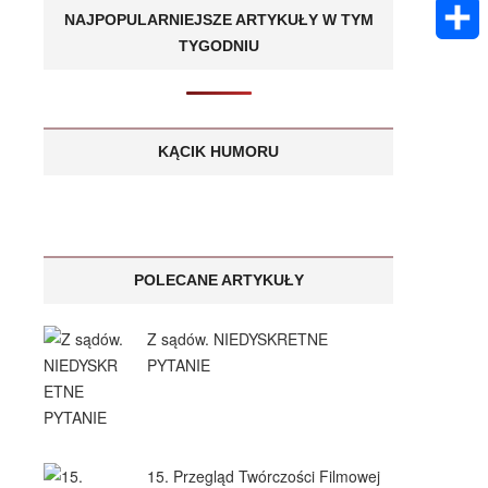
k
m
E
A
NAJPOPULARNIEJSZE ARTYKUŁY W TYM
e
s
a
TYGODNIU
m
p
S
n
a
i
a
p
h
g
g
l
i
a
KĄCIK HUMORU
e
e
l
r
r
e
POLECANE ARTYKUŁY
Z sądów. NIEDYSKRETNE
PYTANIE
15. Przegląd Twórczości Filmowej