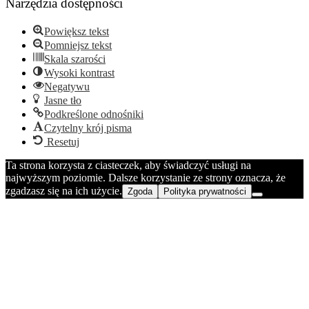
Narzędzia dostępności
Powiększ tekst
Pomniejsz tekst
Skala szarości
Wysoki kontrast
Negatywu
Jasne tło
Podkreślone odnośniki
Czytelny krój pisma
Resetuj
Ta strona korzysta z ciasteczek, aby świadczyć usługi na
najwyższym poziomie. Dalsze korzystanie ze strony oznacza, że
zgadzasz się na ich użycie.
Zgoda
Polityka prywatności