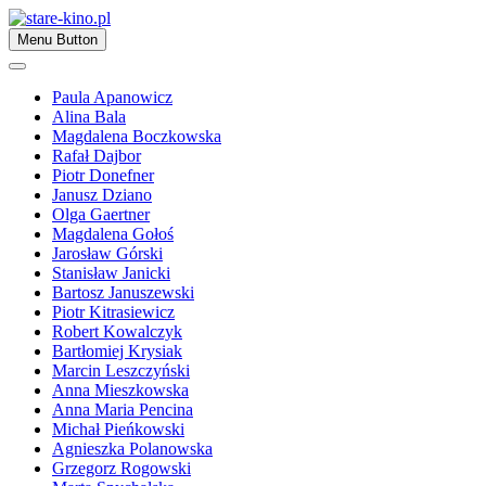
Skip
to
Zapraszamy
Menu Button
content
stare-kino.pl
Paula Apanowicz
Alina Bala
Magdalena Boczkowska
Rafał Dajbor
Piotr Donefner
Janusz Dziano
Olga Gaertner
Magdalena Gołoś
Jarosław Górski
Stanisław Janicki
Bartosz Januszewski
Piotr Kitrasiewicz
Robert Kowalczyk
Bartłomiej Krysiak
Marcin Leszczyński
Anna Mieszkowska
Anna Maria Pencina
Michał Pieńkowski
Agnieszka Polanowska
Grzegorz Rogowski