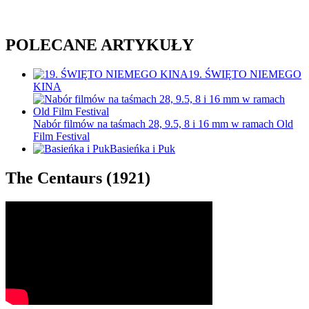
POLECANE ARTYKUŁY
19. ŚWIĘTO NIEMEGO
KINA
Nabór filmów na taśmach 28, 9.5, 8 i 16 mm w ramach Old
Film Festival
Basieńka i Puk
The Centaurs (1921)