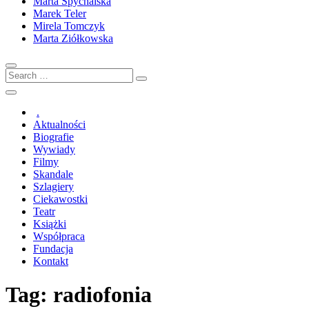
Marta Spychalska
Marek Teler
Mirela Tomczyk
Marta Ziółkowska
Search
…
.
Aktualności
Biografie
Wywiady
Filmy
Skandale
Szlagiery
Ciekawostki
Teatr
Książki
Współpraca
Fundacja
Kontakt
Tag:
radiofonia