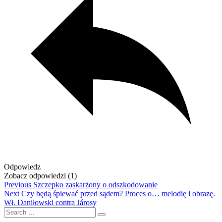
Odpowiedz
Zobacz odpowiedzi
(1)
Nawigacja
Previous
Previous
Szczepko zaskarżony o odszko­dowanie
Next
post:
Next
Czy będą śpiewać przed sądem? Proces o… melodię i obrazę.
wpisu
post:
Wł. Daniłowski contra Járosy
Search
…