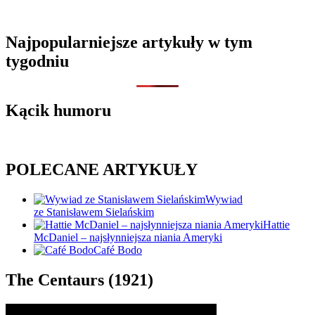
Najpopularniejsze artykuły w tym
tygodniu
Kącik humoru
POLECANE ARTYKUŁY
Wywiad
ze Stanisławem Sielańskim
Hattie
McDaniel – najsłynniejsza niania Ameryki
Café Bodo
The Centaurs (1921)