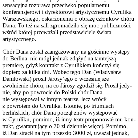
sensacyjna roz­prawa przeciwko popularnemu
konferansjerowi i dyrektorowi arty­stycznemu Cyrulika
Warszawskie­go, oskarżonemu o obrazę członków chóru
Dana. To też na sali zgro­madziło się moc publiczności,
wśród której przeważali przedstawiciele świata
artystycznego.
Chór Dana został zaangażowany na gościnne występy
do Berlina, nie mógł jednak zdążyć na tamtejszą
premierę, gdyż kontrakt z Cyruli­kiem kończył się
dopiero za kilka dni. Wobec tego Dan (Władysław
Daniłowski) prosił Járosy’ego o wcześniejsze
zwolnienie chóru, na co Járosy zgodził się. Prosił jedy­
nie, aby po powrocie do Polski chór Dana
nie występował w innym teatrze, lecz wrócił
z powrotem do Cyrulika. Istotnie, po triumfach
berlińskich, chór Dana począł znów występować
w Cyruliku, pomimo, iż inny teatr proponował mu kon­
trakt, gwarantujący o 70 zł dzien­nie więcej. Pomimo,
iż Dan stracił na tym przeszło 3000 zł, uważał jednak,