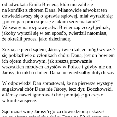
od adwokata Emila Breitera, któremu żalił się
na konflikt z chórem Dana. Mianowi­cie adwokat ten
dowiedziawszy się o sprawie sądowej, miał wyrazić się:
„po co pan procesuje się z taki­mi szczeniakami?”.
Wezwany na rozprawę adw. Breiter zaprzeczył jednak,
jakoby wyraził się w ten sposób, twierdził natomiast,
że określił proces, jako dziecinadę.
Zeznając przed sądem, Járosy twierdził, że mógł wyrazić
się po­błażliwie o członkach chóru Dana, jest on bowiem
ich ojcem ducho­wym, jak zresztą przeważnie
wszystkich młodych artystów w Polsce i gdyby nie on,
Járosy, to nikt o chórze Dana nie wiedziałby dotychczas.
W odpowiedzi Dan sprostował, że na pierwsze występy
angażował chór Dana nie Járosy, lecz dyr. Boczkowski,
a Járosy nawet ignorował chór pomijając go często
w konferansjerce.
Sąd uznał winę Járosy’ego za dowiedzioną i skazał