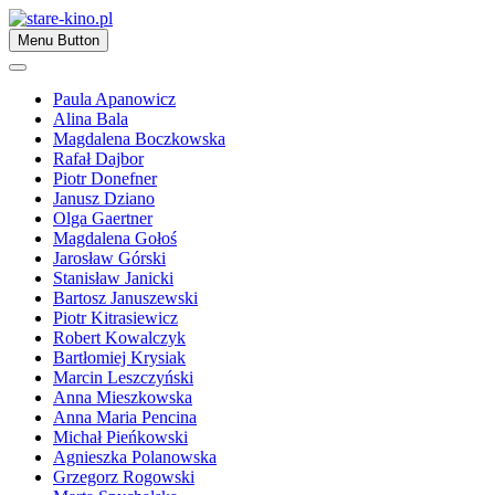
Skip
to
Zapraszamy
Menu Button
content
stare-kino.pl
Paula Apanowicz
Alina Bala
Magdalena Boczkowska
Rafał Dajbor
Piotr Donefner
Janusz Dziano
Olga Gaertner
Magdalena Gołoś
Jarosław Górski
Stanisław Janicki
Bartosz Januszewski
Piotr Kitrasiewicz
Robert Kowalczyk
Bartłomiej Krysiak
Marcin Leszczyński
Anna Mieszkowska
Anna Maria Pencina
Michał Pieńkowski
Agnieszka Polanowska
Grzegorz Rogowski