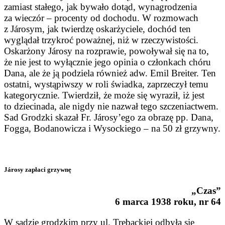
zamiast stałego, jak bywało dotąd, wynagrodzenia
za wieczór – procenty od dochodu. W rozmowach
z Járosym, jak twierdzę oskarżyciele, dochód ten
wyglądał trzykroć poważnej, niż w rzeczywistości.
Oskarżony Járosy na rozprawie, powoływał się na to,
że nie jest to wyłącznie jego opinia o członkach chóru
Dana, ale że ją podziela również adw. Emil Breiter. Ten
ostatni, wystąpiwszy w roli świadka, zaprzeczył temu
kategorycznie. Twierdził, że może się wyraził, iż jest
to dziecinada, ale nigdy nie nazwał tego szczeniactwem.
Sad Grodzki skazał Fr. Járosy’ego za obrazę pp. Dana,
Fogga, Bodanowicza i Wysockiego – na 50 zł grzywny.
Járosy zapłaci grzywnę
„Czas”
6 marca 1938 roku, nr 64
W sądzie grodzkim przy ul. Trę­backiej odbyła się