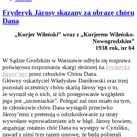
Fryderyk Járosy skazany za obrazę chóru
Dana
„Kurjer Wileński” wraz z „Kurjerem Wileńsko-
Nowogrodzkim”
1938 rok, nr 64
W Sądzie Grodzkim w Warszawie odbyła się rozprawa
poświęcona rozpoznaniu skargi złożonej na
Fryderyka
Járosy’ego
przez członków Chóru Dana.
Główny oskarżyciel Władysław Daniłowski oraz trzej
pozostali uczestnicy chóru skarżą Járosy’ego o to,
że wyraził się o nich, iż ich postępowanie względem
jego jest „szczeniackie”. Polegać zaś ono miało na tym,
że członkowie chóru Dana wystąpili przeciwko
Járosy’emu z pretensją o odszkodowanie za straty
wywołane wprowadzeniem ich w błąd. Járosy bowiem,
angażując ostatnio chór Dana na występy w Cyruliku,
zawarł z nimi tym razem umowę, że będą pobierali