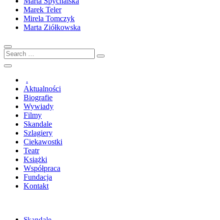
Marta Spychalska
Marek Teler
Mirela Tomczyk
Marta Ziółkowska
Search
…
.
Aktualności
Biografie
Wywiady
Filmy
Skandale
Szlagiery
Ciekawostki
Teatr
Książki
Współpraca
Fundacja
Kontakt
Skandale