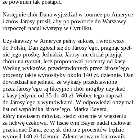
że powinien tak postąpić.
Następnie chór Dana wyjeżdżał w tournée po Ameryce
i znów Járosy prosił, aby po powrocie do Warsza­wy
rozpoczęli nadal występy w Cyruliku.
Uzyskawszy w Ameryce pełny sukces, i wróciwszy
do Polski, Dan zgłosił się do Járosy’ego, pragnąc speł­
nić jego prośbę. Jednakże Járosy nie chciał przyjąć
chóru na ryczałt, lecz proponował procenty od kasy.
Według wykazów, przedstawionych przez Járosy’ego
procenty takie wy­nosiłyby około 140 zł. dziennie. Dan
dowiedział się jednak, że wykazy przedstawione
przez Járosy’ego są fikcyjne i chór mógłby uzyskać
z kasy jedynie od 35 do 40 zł. Wobec te­go napisał
do Járosy’ego z wymów­kami. W odpowiedzi otrzymał
list od wspólnika Járosy’ego. Marka Bayera,
który nawiasem mówiąc, siedzi obecnie w więzieniu
za lichwę czekową. W liście tym Bayer nadal usiłował
przekonać Dana, że zysk chóru z procentów będzie
wynosił 140 zł dziennie. Zdenerwowany kierownik