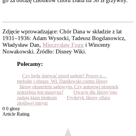
go za obrazę członków chóru Dana na 50 zł grzywny.
Zdjęcie wprowadzające:
Chór Dana w składzie z lat
1931–1936: Adam Wysocki, Tadeusz Bogdanowicz,
Władysław Dan,
Mieczysław Fogg
i Wincenty
Nowakowski. Źródło: Disney Wiki.
Polecamy:
Czy będą śpiewać przed sądem? Proces o…
melodię i obrazę. Wł. Daniłowski contra Járosy
Járosy ekspertem sądowym. Czy autorowi piosenek
potrzebna jest maszyna?
Owacje dla Járosy’ego
zadają kłam plotkom
Fryderyk Járosy ofiarą
złośliwej intrygi
0
0
głosy
Article Rating