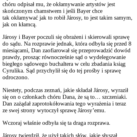
chóru odpisał mu, że okła­mywanie artystów jest
skończonym chamstwem i jeśli Bayer chce
tak okłamywać jak to robił Járosy, to jest takim samym,
jak on kłamcą.
Járosy i Bayer poczuli się obrażeni i skierowali sprawę
do sądu. Na rozprawie jednak, która odbyła się przed 8
miesiącami, Dan zaofiaro­wał się przeprowadzić dowód
praw­dy, prosząc równocześnie sąd o wy­delegowanie
biegłego sądowego bu­chaltera w celu zbadania ksiąg
Cyrulika. Sąd przychylił się do tej prośby i sprawę
odroczono.
Niestety, podczas zeznań, jakie składał Járosy, wyraził
się on o członkach chóru Dana, że są to… szczeniaki.
Dan zażądał zaprotokóło­wania tego wyrażenia i teraz
ze swej strony wytoczył sprawę Járosy’emu.
Wczoraj właśnie odbyła się ta draga rozprawa.
Járosy twierdził, że użył takich słów, jakie słyszał