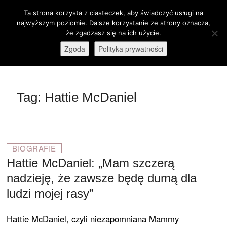
Skip
Ta strona korzysta z ciasteczek, aby świadczyć usługi na
M
to
Otwórz pasek narzędzi
najwyższym poziomie. Dalsze korzystanie ze strony oznacza,
e
content
że zgadzasz się na ich użycie.
stare-kino.pl
ZAPRASZAMY
n
Zgoda
Polityka prywatności
u
B
u
t
Tag:
Hattie McDaniel
t
o
n
BIOGRAFIE
Hattie McDaniel: „Mam szczerą
nadzieję, że zawsze będę dumą dla
ludzi mojej rasy”
Hattie McDaniel, czyli niezapomniana Mammy