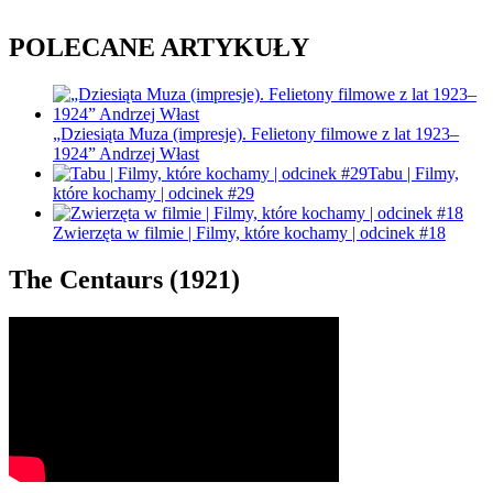
POLECANE ARTYKUŁY
„Dziesiąta Muza (impresje). Felietony filmowe z lat 1923–
1924” Andrzej Włast
Tabu | Filmy,
które kochamy | odcinek #29
Zwierzęta w filmie | Filmy, które kochamy | odcinek #18
The Centaurs (1921)