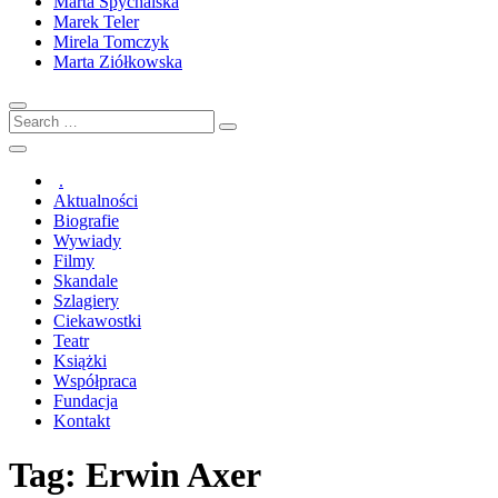
Marta Spychalska
Marek Teler
Mirela Tomczyk
Marta Ziółkowska
Search
…
.
Aktualności
Biografie
Wywiady
Filmy
Skandale
Szlagiery
Ciekawostki
Teatr
Książki
Współpraca
Fundacja
Kontakt
Tag:
Erwin Axer