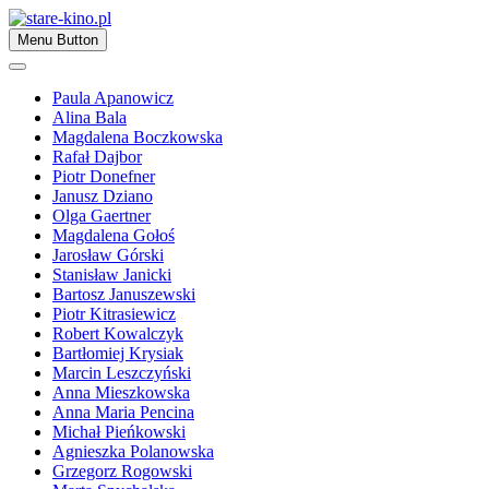
Skip
to
Zapraszamy
Menu Button
content
stare-kino.pl
Paula Apanowicz
Alina Bala
Magdalena Boczkowska
Rafał Dajbor
Piotr Donefner
Janusz Dziano
Olga Gaertner
Magdalena Gołoś
Jarosław Górski
Stanisław Janicki
Bartosz Januszewski
Piotr Kitrasiewicz
Robert Kowalczyk
Bartłomiej Krysiak
Marcin Leszczyński
Anna Mieszkowska
Anna Maria Pencina
Michał Pieńkowski
Agnieszka Polanowska
Grzegorz Rogowski