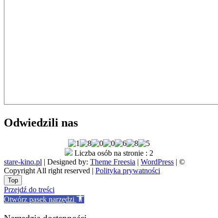
Odwiedzili nas
Liczba osób na stronie : 2
stare-kino.pl
| Designed by:
Theme Freesia
|
WordPress
| ©
Copyright All right reserved |
Polityka prywatności
Go
Top
to
Przejdź do treści
top
Otwórz pasek narzędzi