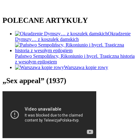
POLECANE ARTYKUŁY
Okradzenie
Dymszy… z koszulek damskich
Państwo Sempolińscy, Rikoniunio i hycel. Tragiczna historia
z wesołym epilogiem
Warszawa kopie rowy
„Sex appeal” (1937)