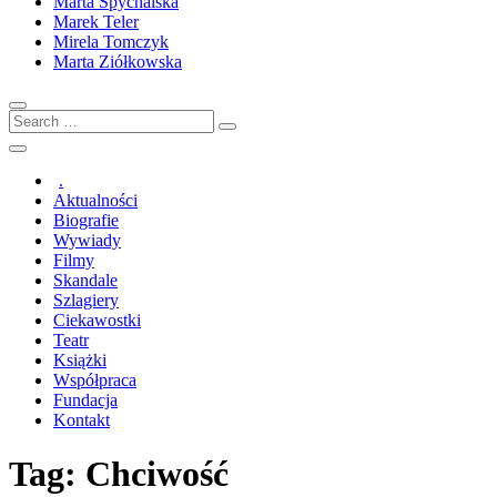
Marta Spychalska
Marek Teler
Mirela Tomczyk
Marta Ziółkowska
Search
…
.
Aktualności
Biografie
Wywiady
Filmy
Skandale
Szlagiery
Ciekawostki
Teatr
Książki
Współpraca
Fundacja
Kontakt
Tag:
Chciwość