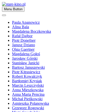
Skip
to
Zapraszamy
Menu Button
content
stare-kino.pl
Paula Apanowicz
Alina Bala
Magdalena Boczkowska
Rafał Dajbor
Piotr Donefner
Janusz Dziano
Olga Gaertner
Magdalena Gołoś
Jarosław Górski
Stanisław Janicki
Bartosz Januszewski
Piotr Kitrasiewicz
Robert Kowalczyk
Bartłomiej Krysiak
Marcin Leszczyński
Anna Mieszkowska
Anna Maria Pencina
Michał Pieńkowski
Agnieszka Polanowska
Grzegorz Rogowski