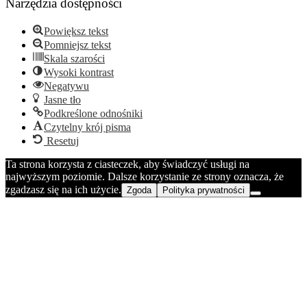
Narzędzia dostępności
Powiększ tekst
Pomniejsz tekst
Skala szarości
Wysoki kontrast
Negatywu
Jasne tło
Podkreślone odnośniki
Czytelny krój pisma
Resetuj
Ta strona korzysta z ciasteczek, aby świadczyć usługi na
najwyższym poziomie. Dalsze korzystanie ze strony oznacza, że
zgadzasz się na ich użycie.
Zgoda
Polityka prywatności