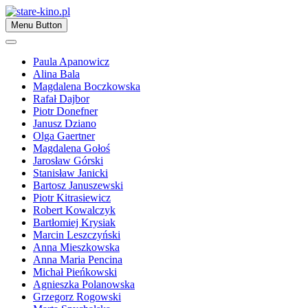
Skip
to
Zapraszamy
Menu Button
content
stare-kino.pl
Paula Apanowicz
Alina Bala
Magdalena Boczkowska
Rafał Dajbor
Piotr Donefner
Janusz Dziano
Olga Gaertner
Magdalena Gołoś
Jarosław Górski
Stanisław Janicki
Bartosz Januszewski
Piotr Kitrasiewicz
Robert Kowalczyk
Bartłomiej Krysiak
Marcin Leszczyński
Anna Mieszkowska
Anna Maria Pencina
Michał Pieńkowski
Agnieszka Polanowska
Grzegorz Rogowski