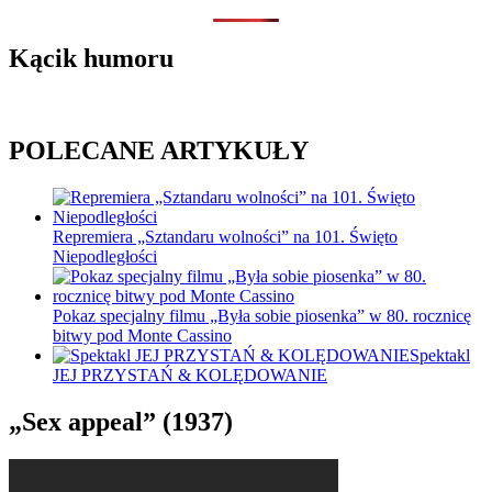
Kącik humoru
POLECANE ARTYKUŁY
Repremiera „Sztandaru wolności” na 101. Święto
Niepodległości
Pokaz specjalny filmu „Była sobie piosenka” w 80. rocznicę
bitwy pod Monte Cassino
Spektakl
JEJ PRZYSTAŃ & KOLĘDOWANIE
„Sex appeal” (1937)