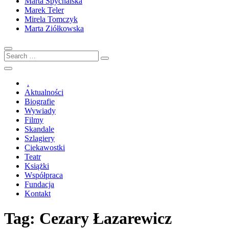
Marta Spychalska
Marek Teler
Mirela Tomczyk
Marta Ziółkowska
Search
…
.
Aktualności
Biografie
Wywiady
Filmy
Skandale
Szlagiery
Ciekawostki
Teatr
Książki
Współpraca
Fundacja
Kontakt
Tag:
Cezary Łazarewicz