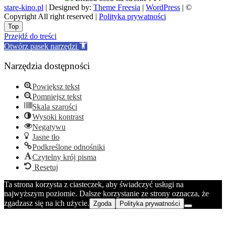
stare-kino.pl
| Designed by:
Theme Freesia
|
WordPress
| ©
Copyright All right reserved |
Polityka prywatności
Go
Top
to
Przejdź do treści
top
Otwórz pasek narzędzi
Narzędzia dostępności
Powiększ tekst
Pomniejsz tekst
Skala szarości
Wysoki kontrast
Negatywu
Jasne tło
Podkreślone odnośniki
Czytelny krój pisma
Resetuj
Ta strona korzysta z ciasteczek, aby świadczyć usługi na
najwyższym poziomie. Dalsze korzystanie ze strony oznacza, że
zgadzasz się na ich użycie.
Zgoda
Polityka prywatności