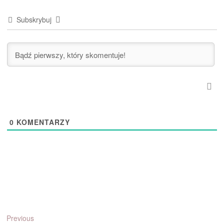
Subskrybuj
0
KOMENTARZY
Nawigacja
Previous
Previous