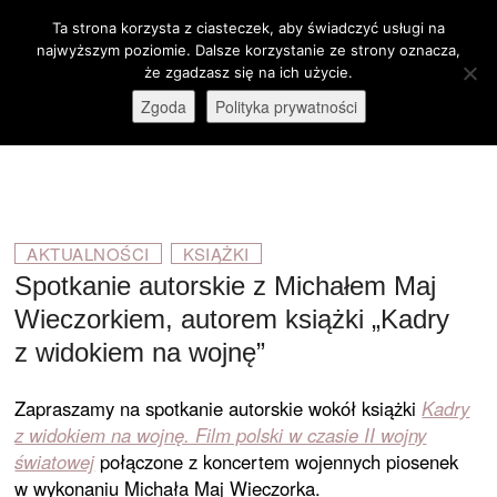
Skip
Ta strona korzysta z ciasteczek, aby świadczyć usługi na
M
to
Otwórz pasek narzędzi
najwyższym poziomie. Dalsze korzystanie ze strony oznacza,
e
content
że zgadzasz się na ich użycie.
stare-kino.pl
ZAPRASZAMY
n
Zgoda
Polityka prywatności
u
B
u
t
t
o
AKTUALNOŚCI
KSIĄŻKI
n
Spotkanie autorskie z Michałem Maj
Wieczorkiem, autorem książki „Kadry
z widokiem na wojnę”
Zapraszamy na spotkanie autorskie wokół książki
Kadry
z widokiem na wojnę. Film polski w czasie II wojny
światowej
połączone z koncertem wojennych piosenek
w wykonaniu Michała Maj Wieczorka.