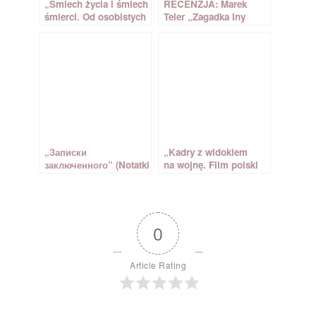
„Śmiech życia i śmiech
RECENZJA: Marek
śmierci. Od osobistych
Teler „Zagadka Iny
historii po edukację
Benity. AK-torzy kontra
do pamięci o okupacji,
kolaboranci”
gettach i obozach
koncentracyjnych”
Przemysław
Grzybowski
„Записки
„Kadry z widokiem
заключенного” (Notatki
na wojnę. Film polski
więźnia) Alfred Mirek
w czasie II wojny
światowej” Michał Maj
Wieczorek
0
Article Rating