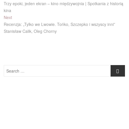
post:
Trzy epoki, jeden ekran – kino międzywojnia | Spotkania z historią
wpisu
kina
Next
Next
post:
Recenzja: „Tylko we Lwowie. Tońko, Szczepko i wszyscy inni”
Stanisław Calik, Oleg Chorny
Search
…