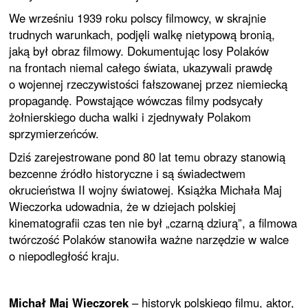
We wrześniu 1939 roku polscy filmowcy, w skrajnie
trudnych warunkach, podjęli walkę nietypową bronią,
jaką był obraz filmowy. Dokumentując losy Polaków
na frontach niemal całego świata, ukazywali prawdę
o wojennej rzeczywistości fałszowanej przez niemiecką
propagandę. Powstające wówczas filmy podsycały
żołnierskiego ducha walki i zjednywały Polakom
sprzymierzeńców.
Dziś zarejestrowane pond 80 lat temu obrazy stanowią
bezcenne źródło historyczne i są świadectwem
okrucieństwa II wojny światowej. Książka Michała Maj
Wieczorka udowadnia, że w dziejach polskiej
kinematografii czas ten nie był „czarną dziurą”, a filmowa
twórczość Polaków stanowiła ważne narzędzie w walce
o niepodległość kraju.
Michał Maj Wieczorek
– historyk polskiego filmu, aktor,