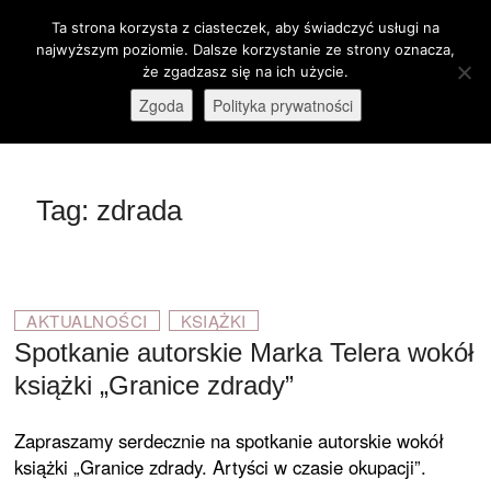
Skip
Ta strona korzysta z ciasteczek, aby świadczyć usługi na
M
to
Otwórz pasek narzędzi
najwyższym poziomie. Dalsze korzystanie ze strony oznacza,
e
content
że zgadzasz się na ich użycie.
stare-kino.pl
ZAPRASZAMY
n
Zgoda
Polityka prywatności
u
B
u
t
Tag:
zdrada
t
o
n
AKTUALNOŚCI
KSIĄŻKI
Spotkanie autorskie Marka Telera wokół
książki „Granice zdrady”
Zapraszamy serdecznie na spotkanie autorskie wokół
książki „Granice zdrady. Artyści w czasie okupacji”.