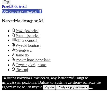
Go
Top
to
Przejdź do treści
top
Otwórz pasek narzędzi
Narzędzia dostępności
Powiększ tekst
Pomniejsz tekst
Skala szarości
Wysoki kontrast
Negatywu
Jasne tło
Podkreślone odnośniki
Czytelny krój pisma
Resetuj
Ta strona korzysta z ciasteczek, aby świadczyć usługi na
najwyższym poziomie. Dalsze korzystanie ze strony oznacza, że
zgadzasz się na ich użycie.
Zgoda
Polityka prywatności