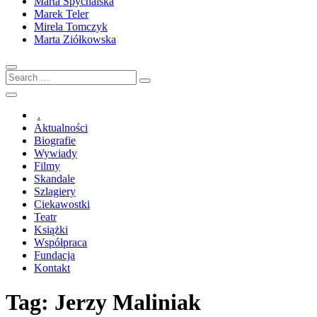
Marta Spychalska
Marek Teler
Mirela Tomczyk
Marta Ziółkowska
Search
…
.
Aktualności
Biografie
Wywiady
Filmy
Skandale
Szlagiery
Ciekawostki
Teatr
Książki
Współpraca
Fundacja
Kontakt
Tag:
Jerzy Maliniak