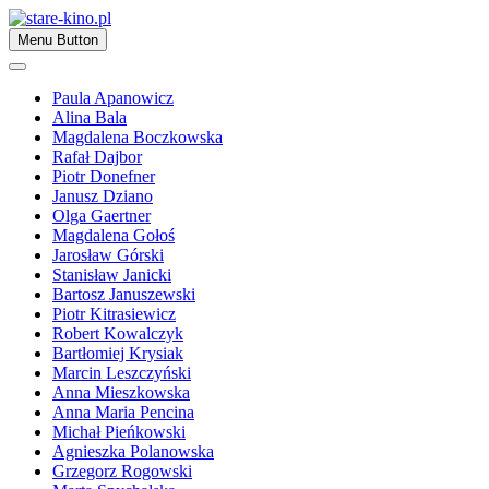
Skip
to
Zapraszamy
Menu Button
content
stare-kino.pl
Paula Apanowicz
Alina Bala
Magdalena Boczkowska
Rafał Dajbor
Piotr Donefner
Janusz Dziano
Olga Gaertner
Magdalena Gołoś
Jarosław Górski
Stanisław Janicki
Bartosz Januszewski
Piotr Kitrasiewicz
Robert Kowalczyk
Bartłomiej Krysiak
Marcin Leszczyński
Anna Mieszkowska
Anna Maria Pencina
Michał Pieńkowski
Agnieszka Polanowska
Grzegorz Rogowski