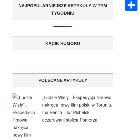
k
m
E
A
NAJPOPULARNIEJSZE ARTYKUŁY W TYM
e
s
a
TYGODNIU
m
p
S
n
a
i
a
p
h
g
g
l
i
a
KĄCIK HUMORU
e
e
l
r
r
e
POLECANE ARTYKUŁY
„Ludzie Wisły”. Ekspedycja filmowa
nakręca nowy film polski w Toruniu.
Ina Benita i Jur Pichelski
oczarowani stolicą Pomorza.