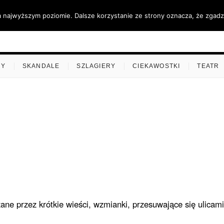
a najwyższym poziomie. Dalsze korzystanie ze strony oznacza, że zgadza
ino.pl
MY
SKANDALE
SZLAGIERY
CIEKAWOSTKI
TEATR
zane przez krótkie wieści, wzmianki, przesuwające się ulicami