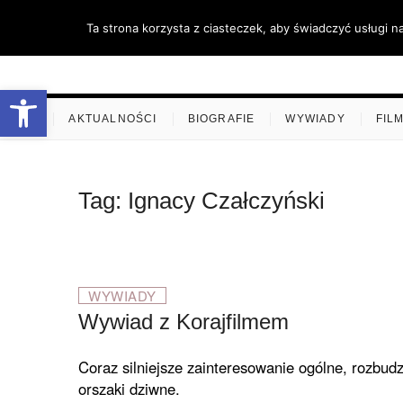
Skip
Ta strona korzysta z ciasteczek, aby świadczyć usługi n
to
content
stare-k
ZAPRASZAMY
Otwórz pasek narzędzi
.
AKTUALNOŚCI
BIOGRAFIE
WYWIADY
FIL
Tag:
Ignacy Czałczyński
WYWIADY
Wywiad z Korajfilmem
Coraz silniejsze zaintere­sowanie ogólne, rozbud
orszaki dziwne.