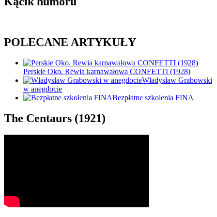
Kącik humoru
POLECANE ARTYKUŁY
Perskie Oko. Rewia karnawałowa CONFETTI (1928)
Władysław Grabowski
w anegdocie
Bezpłatne szkolenia FINA
The Centaurs (1921)