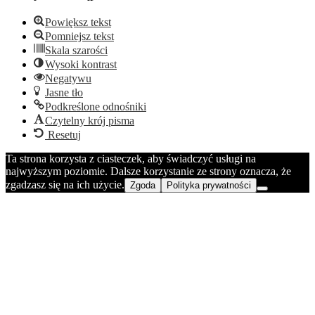
Powiększ tekst
Pomniejsz tekst
Skala szarości
Wysoki kontrast
Negatywu
Jasne tło
Podkreślone odnośniki
Czytelny krój pisma
Resetuj
Ta strona korzysta z ciasteczek, aby świadczyć usługi na
najwyższym poziomie. Dalsze korzystanie ze strony oznacza, że
zgadzasz się na ich użycie.
Zgoda
Polityka prywatności