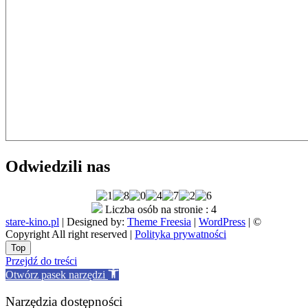
Odwiedzili nas
Liczba osób na stronie : 4
stare-kino.pl
| Designed by:
Theme Freesia
|
WordPress
| ©
Copyright All right reserved |
Polityka prywatności
Go
Top
to
Przejdź do treści
top
Otwórz pasek narzędzi
Narzędzia dostępności