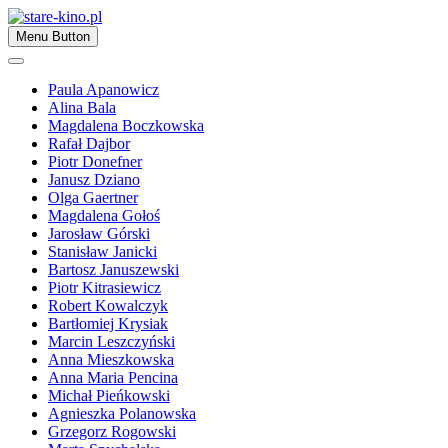
Skip
to
Zapraszamy
Menu Button
content
stare-kino.pl
Paula Apanowicz
Alina Bala
Magdalena Boczkowska
Rafał Dajbor
Piotr Donefner
Janusz Dziano
Olga Gaertner
Magdalena Gołoś
Jarosław Górski
Stanisław Janicki
Bartosz Januszewski
Piotr Kitrasiewicz
Robert Kowalczyk
Bartłomiej Krysiak
Marcin Leszczyński
Anna Mieszkowska
Anna Maria Pencina
Michał Pieńkowski
Agnieszka Polanowska
Grzegorz Rogowski