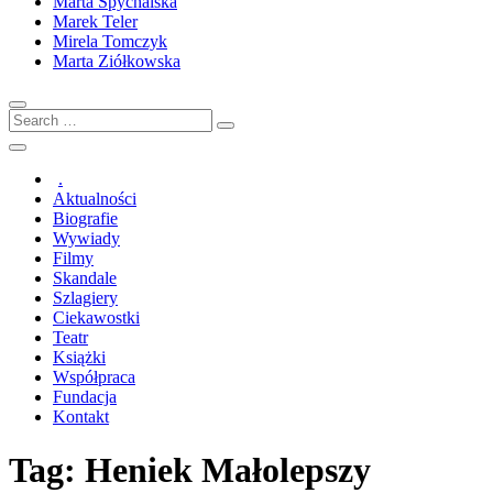
Marta Spychalska
Marek Teler
Mirela Tomczyk
Marta Ziółkowska
Search
…
.
Aktualności
Biografie
Wywiady
Filmy
Skandale
Szlagiery
Ciekawostki
Teatr
Książki
Współpraca
Fundacja
Kontakt
Tag:
Heniek Małolepszy