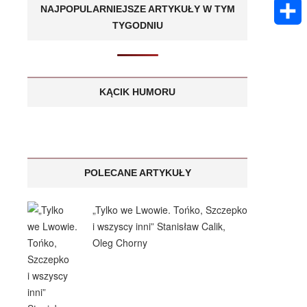
k
m
E
NAJPOPULARNIEJSZE ARTYKUŁY W TYM
A
e
s
TYGODNIU
a
m
p
S
n
a
i
a
p
h
g
g
l
i
KĄCIK HUMORU
a
e
e
l
r
r
e
POLECANE ARTYKUŁY
„Tylko we Lwowie. Tońko, Szczepko
i wszyscy inni” Stanisław Calik,
Oleg Chorny