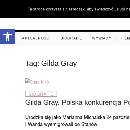
Skip
Ta strona korzysta z ciasteczek, aby świadczyć usługi n
to
content
stare-k
ZAPRASZAMY
Otwórz pasek narzędzi
.
AKTUALNOŚCI
BIOGRAFIE
WYWIADY
FIL
Tag:
Gilda Gray
BIOGRAFIE
Gilda Gray. Polska konkurencja Po
Urodziła się jako Marianna Michalska 24 paździe
i Wanda wyemigrowali do Stanów