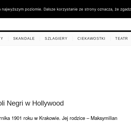
a najwyższym poziomie. Dalsze korzystanie ze strony oznacza, że zgadza
ino.pl
MY
SKANDALE
SZLAGIERY
CIEKAWOSTKI
TEATR
li Negri w Hollywood
rnika 1901 roku w Krakowie. Jej rodzice – Maksymilian