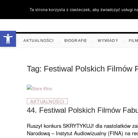
Skip
Ta strona korzysta z ciasteczek, aby świadczyć usługi n
to
content
stare-k
ZAPRASZAMY
Otwórz pasek narzędzi
.
AKTUALNOŚCI
BIOGRAFIE
WYWIADY
FIL
Tag:
Festiwal Polskich Filmów 
AKTUALNOŚCI
44. Festiwal Polskich Filmów Fab
Ruszył konkurs SKRYTYKUJ! dla nastolatków za
Narodową – Instytut Audiowizualny (FINA) na rec