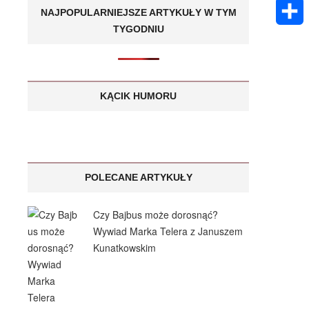
k
m
E
A
NAJPOPULARNIEJSZE ARTYKUŁY W TYM
e
s
a
TYGODNIU
m
p
S
n
a
i
a
p
h
g
g
l
i
a
KĄCIK HUMORU
e
e
l
r
r
e
POLECANE ARTYKUŁY
Czy Bajbus może dorosnąć?
Wywiad Marka Telera z Januszem
Kunatkowskim