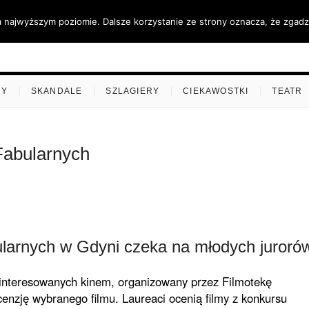
a najwyższym poziomie. Dalsze korzystanie ze strony oznacza, że zgadza
ino.pl
MY
SKANDALE
SZLAGIERY
CIEKAWOSTKI
TEATR
Fabularnych
ularnych w Gdyni czeka na młodych juroró
interesowanych kinem, organizowany przez Filmotekę
enzję wybranego filmu. Laureaci ocenią filmy z konkursu