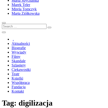
Marta Spychalska
Marek Teler
Mirela Tomczyk
Marta Ziółkowska
Search
…
.
Aktualności
Biografie
Wywiady
Filmy
Skandale
Szlagiery
Ciekawostki
Teatr
Książki
Współpraca
Fundacja
Kontakt
Tag:
digilizacja