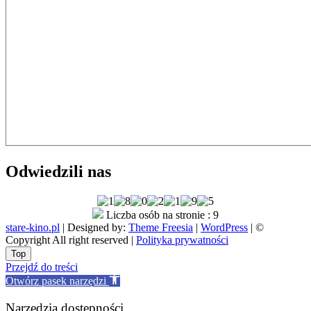
Odwiedzili nas
Liczba osób na stronie : 9
stare-kino.pl
| Designed by:
Theme Freesia
|
WordPress
| ©
Copyright All right reserved |
Polityka prywatności
Go
Top
to
Przejdź do treści
top
Otwórz pasek narzędzi
Narzędzia dostępności