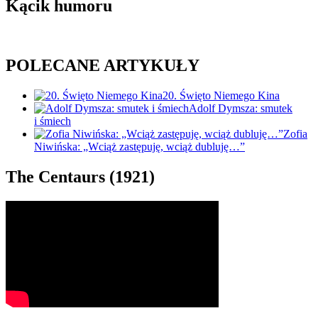
Kącik humoru
POLECANE ARTYKUŁY
20. Święto Niemego Kina
Adolf Dymsza: smutek
i śmiech
Zofia
Niwińska: „Wciąż zastępuję, wciąż dubluję…”
The Centaurs (1921)