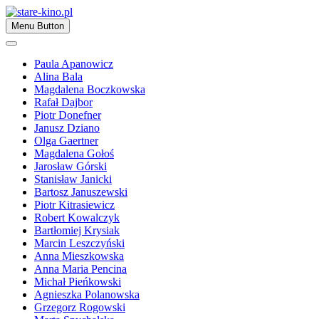
Skip
to
Zapraszamy
Menu Button
content
stare-kino.pl
Paula Apanowicz
Alina Bala
Magdalena Boczkowska
Rafał Dajbor
Piotr Donefner
Janusz Dziano
Olga Gaertner
Magdalena Gołoś
Jarosław Górski
Stanisław Janicki
Bartosz Januszewski
Piotr Kitrasiewicz
Robert Kowalczyk
Bartłomiej Krysiak
Marcin Leszczyński
Anna Mieszkowska
Anna Maria Pencina
Michał Pieńkowski
Agnieszka Polanowska
Grzegorz Rogowski