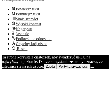
Powiększ tekst
Pomniejsz tekst
Skala szarości
Wysoki kontrast
Negatywu
Jasne tło
Podkreślone odnośniki
Czytelny krój pisma
Resetuj
Ta strona korzysta z ciasteczek, aby świadczyć usługi na
najwyższym poziomie. Dalsze korzystanie ze strony oznacza, że
zgadzasz się na ich użycie.
Zgoda
Polityka prywatności