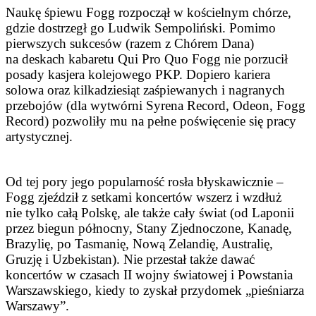
Naukę śpiewu Fogg rozpoczął w kościelnym chórze,
gdzie dostrzegł go Ludwik Sempoliński. Pomimo
pierwszych sukcesów (razem z Chórem Dana)
na deskach kabaretu Qui Pro Quo Fogg nie porzucił
posady kasjera kolejowego PKP. Dopiero kariera
solowa oraz kilkadziesiąt zaśpiewanych i nagranych
przebojów (dla wytwórni Syrena Record, Odeon, Fogg
Record) pozwoliły mu na pełne poświęcenie się pracy
artystycznej.
Od tej pory jego popularność rosła błyskawicznie –
Fogg zjeździł z setkami koncertów wszerz i wzdłuż
nie tylko całą Polskę, ale także cały świat (od Laponii
przez biegun północny, Stany Zjednoczone, Kanadę,
Brazylię, po Tasmanię, Nową Zelandię, Australię,
Gruzję i Uzbekistan). Nie przestał także dawać
koncertów w czasach II wojny światowej i Powstania
Warszawskiego, kiedy to zyskał przydomek „pieśniarza
Warszawy”.