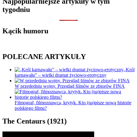
Najpopularniejsze artykuły w tym
tygodniu
Kącik humoru
POLECANE ARTYKUŁY
„Król
karnawału” – wielki dramat życiowo-erotyczny
W przededniu wojny. Przegląd ﬁlmów ze zbiorów FINA
Filmograf, filmoznawca, krytyk. Kto (na)pisze nową historię
polskiego filmu?
The Centaurs (1921)