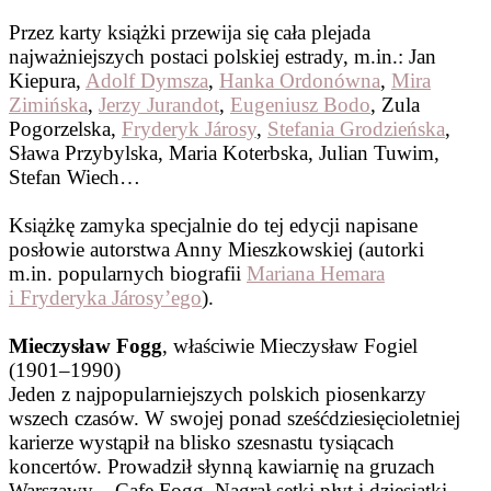
Przez karty książki przewija się cała plejada
najważniejszych postaci polskiej estrady, m.in.: Jan
Kiepura,
Adolf Dymsza
,
Hanka Ordonówna
,
Mira
Zimińska
,
Jerzy Jurandot
,
Eugeniusz Bodo
, Zula
Pogorzelska,
Fryderyk Járosy
,
Stefania Grodzieńska
,
Sława Przybylska, Maria Koterbska, Julian Tuwim,
Stefan Wiech…
Książkę zamyka specjalnie do tej edycji napisane
posłowie autorstwa Anny Mieszkowskiej (autorki
m.in. popularnych biografii
Mariana Hemara
i Fryderyka Járosy’ego
).
Mieczysław Fogg
, właściwie Mieczysław Fogiel
(1901–1990)
Jeden z najpopularniejszych polskich piosenkarzy
wszech czasów. W swojej ponad sześćdziesięcioletniej
karierze wystąpił na blisko szesnastu tysiącach
koncertów. Prowadził słynną kawiarnię na gruzach
Warszawy – Cafe Fogg. Nagrał setki płyt i dziesiątki