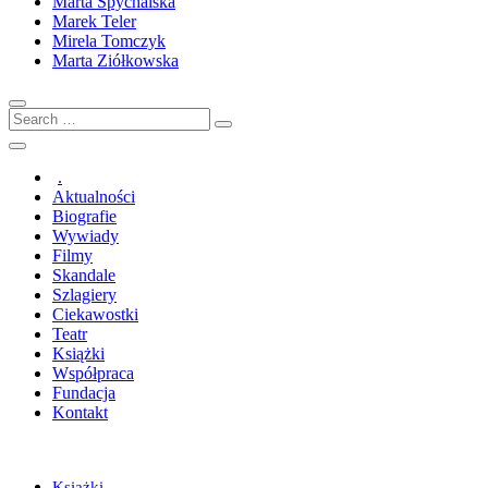
Marta Spychalska
Marek Teler
Mirela Tomczyk
Marta Ziółkowska
Search
…
.
Aktualności
Biografie
Wywiady
Filmy
Skandale
Szlagiery
Ciekawostki
Teatr
Książki
Współpraca
Fundacja
Kontakt
Książki