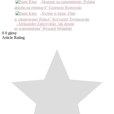
„Skazane na zapomnienie. Polskie
aktorki na emigracji” Grzegorz Rogowski
„Świnie w kinie. Film
w okupowanej Polsce” Krzysztof Trojanowski
„Aleksander Żabczyński. Jak drogie
są wspomnienia” Ryszard Wolański
0
0
głosy
Article Rating