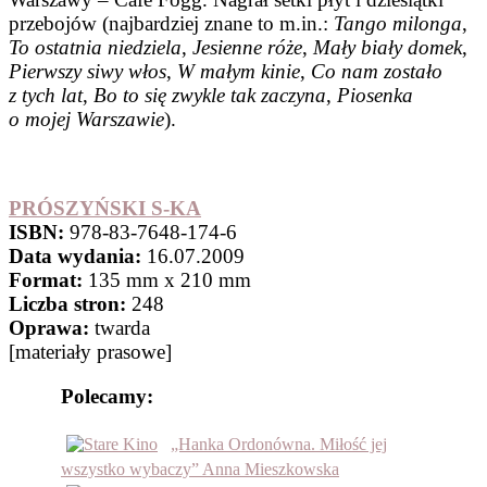
przebojów (najbardziej znane to m.in.:
Tango milonga
,
To ostatnia niedziela
,
Jesienne róże
,
Mały biały domek
,
Pierwszy siwy włos
,
W małym kinie
,
Co nam zostało
z tych lat
,
Bo to się zwykle tak zaczyna
,
Piosenka
o mojej Warszawie
).
PRÓSZYŃSKI S-KA
ISBN:
978-83-7648-174-6
Data wydania:
16.07.2009
Format:
135 mm x 210 mm
Liczba stron:
248
Oprawa:
twarda
[materiały prasowe]
Polecamy:
„Hanka Ordonówna. Miłość jej
wszystko wybaczy” Anna Mieszkowska