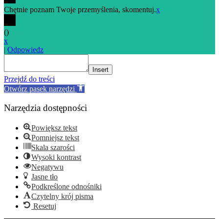
Chętnie poznam Twoje przemyślenia, skomentuj.
x
(
)
x
|
Odpowiedz
Insert
Przejdź do treści
Otwórz pasek narzędzi
Narzędzia dostępności
Powiększ tekst
Pomniejsz tekst
Skala szarości
Wysoki kontrast
Negatywu
Jasne tło
Podkreślone odnośniki
Czytelny krój pisma
Resetuj