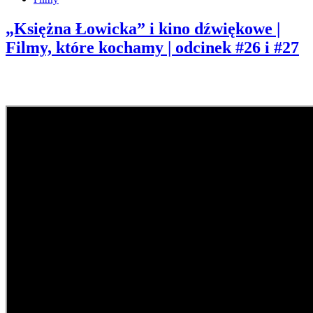
„Księżna Łowicka” i kino dźwiękowe |
Filmy, które kochamy | odcinek #26 i #27