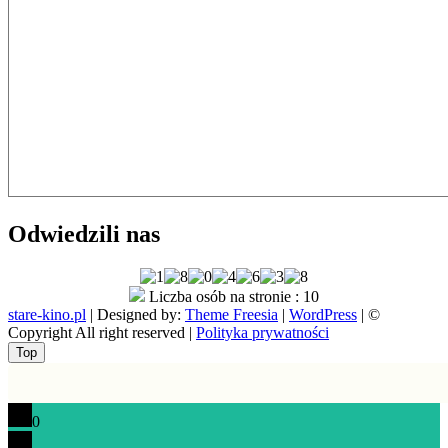
Odwiedzili nas
Liczba osób na stronie : 10
stare-kino.pl
| Designed by:
Theme Freesia
|
WordPress
| ©
Copyright All right reserved |
Polityka prywatności
Go
Top
to
top
0