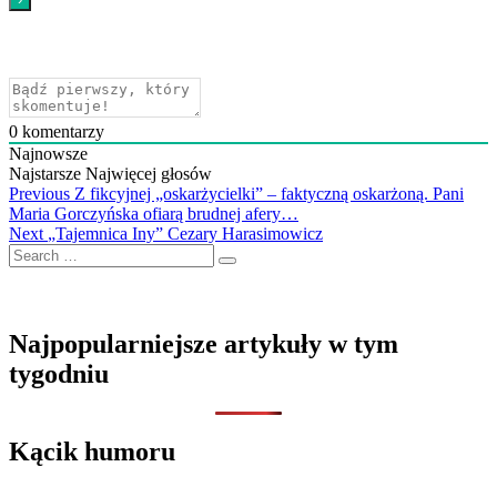
0
komentarzy
Najnowsze
Najstarsze
Najwięcej głosów
Nawigacja
Previous
Previous
Z fikcyjnej „oskarżycielki” – faktyczną oskarżoną. Pani
post:
Maria Gorczyńska ofiarą brudnej afery…
wpisu
Next
Next
„Tajemnica Iny” Cezary Harasimowicz
Search
post:
…
Najpopularniejsze artykuły w tym
tygodniu
Kącik humoru