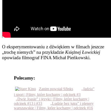
O eksperymentowaniu z dźwiękiem w filmach jeszcze
„trochę niemych” na przykładzie
Księżnej Łowickiej
opowiada filmograf FINA Michał Pieńkowski.
Polecamy:
Zanim powstał Sfinks
„Jadzia”
i sport | Filmy, które kochamy | odcinek #3
„Dwie Joasie” i języki | Filmy, które kochamy |
odcinek #13 i #33
„Ludzie bez jutra” i plenery
warszawskie | Filmy, które kochamy | odcinek #16