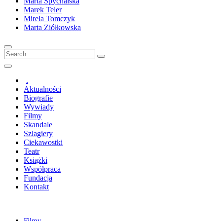
Marta Spychalska
Marek Teler
Mirela Tomczyk
Marta Ziółkowska
Search
…
.
Aktualności
Biografie
Wywiady
Filmy
Skandale
Szlagiery
Ciekawostki
Teatr
Książki
Współpraca
Fundacja
Kontakt
Filmy