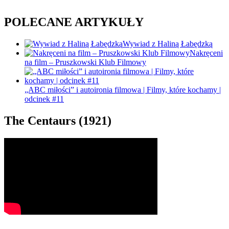
POLECANE ARTYKUŁY
Wywiad z Haliną Łabędzką
Nakręceni
na film – Pruszkowski Klub Filmowy
„ABC miłości” i autoironia filmowa | Filmy, które kochamy |
odcinek #11
The Centaurs (1921)