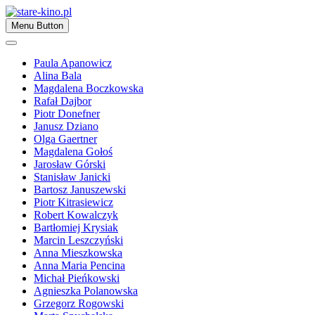
Skip
to
Zapraszamy
Menu Button
content
stare-kino.pl
Paula Apanowicz
Alina Bala
Magdalena Boczkowska
Rafał Dajbor
Piotr Donefner
Janusz Dziano
Olga Gaertner
Magdalena Gołoś
Jarosław Górski
Stanisław Janicki
Bartosz Januszewski
Piotr Kitrasiewicz
Robert Kowalczyk
Bartłomiej Krysiak
Marcin Leszczyński
Anna Mieszkowska
Anna Maria Pencina
Michał Pieńkowski
Agnieszka Polanowska
Grzegorz Rogowski