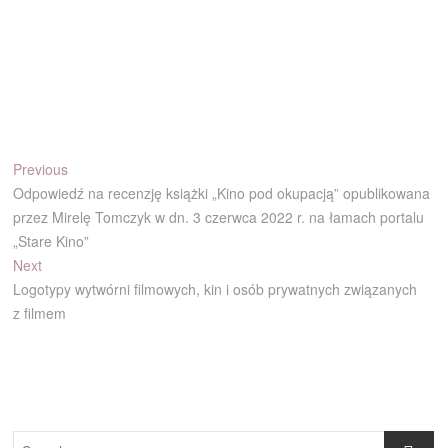
Nawigacja
Previous
Previous
post:
Odpowiedź na recenzję książki „Kino pod okupacją” opublikowana
wpisu
przez Mirelę Tomczyk w dn. 3 czerwca 2022 r. na łamach portalu
„Stare Kino”
Next
Next
post:
Logotypy wytwórni filmowych, kin i osób prywatnych związanych
z filmem
Search