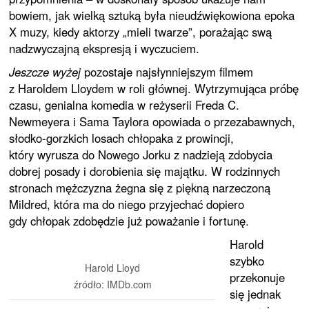
bowiem, jak wielką sztuką była nieudźwiękowiona epoka
X muzy, kiedy aktorzy „mieli twarze”, porażając swą
nadzwyczajną ekspresją i wyczuciem.
Jeszcze wyżej
pozostaje najsłynniejszym filmem
z Haroldem Lloydem w roli głównej. Wytrzymująca próbę
czasu, genialna komedia w reżyserii Freda C.
Newmeyera i Sama Taylora opowiada o przezabawnych,
słodko-gorzkich losach chłopaka z prowincji,
który wyrusza do Nowego Jorku z nadzieją zdobycia
dobrej posady i dorobienia się majątku. W rodzinnych
stronach mężczyzna żegna się z piękną narzeczoną
Mildred, która ma do niego przyjechać dopiero
gdy chłopak zdobędzie już poważanie i fortunę.
Harold
szybko
Harold Lloyd
przekonuje
źródło: IMDb.com
się jednak