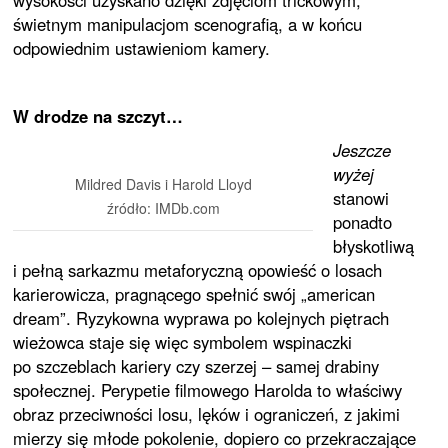
wysokości uzyskano dzięki zdjęciom trickowym,
świetnym manipulacjom scenografią, a w końcu
odpowiednim ustawieniom kamery.
W drodze na szczyt…
Jeszcze
wyżej
Mildred Davis i Harold Lloyd
stanowi
źródło: IMDb.com
ponadto
błyskotliwą
i pełną sarkazmu metaforyczną opowieść o losach
karierowicza, pragnącego spełnić swój „american
dream”. Ryzykowna wyprawa po kolejnych piętrach
wieżowca staje się więc symbolem wspinaczki
po szczeblach kariery czy szerzej – samej drabiny
społecznej. Perypetie filmowego Harolda to właściwy
obraz przeciwności losu, lęków i ograniczeń, z jakimi
mierzy się młode pokolenie, dopiero co przekraczające