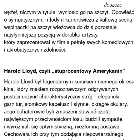
Jeszcze
wyżej
, niczym w tytule, wyniosło go na szczyt. Opowieść
o sympatycznym, młodym karierowiczu z kultową sceną
wspinaczki na szczyt wieżowca do dziś pozostaje
najsłynniejszą pozycją w dorobku artysty,
który zaprezentował w filmie pełnię swych komediowych
i akrobatycznych zdolności.
Harold Lloyd, czyli „stuprocentowy Amerykanin”
Harold Lloyd był legendarnym komikiem niemego okresu
kina, który znakiem rozpoznawczym odgrywanych
postaci uczynił charakterystyczny strój – elegancki
garnitur, słomkowy kapelusz i słynne, okrągłe okulary.
Jego bohaterowie byli zmuszeni stawiać czoła
największym przeciwnościom losu, budzili sympatię
i wyróżniali się optymistyczną, niezłomną postawą.
Cechowała ich przy tym dodająca niepowtarzalnego