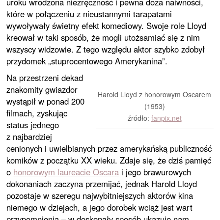
uroku wrodzona niezręczność i pewna doza naiwności,
które w połączeniu z nieustannymi tarapatami
wywoływały świetny efekt komediowy. Swoje role Lloyd
kreował w taki sposób, że mogli utożsamiać się z nim
wszyscy widzowie. Z tego względu aktor szybko zdobył
przydomek „stuprocentowego Amerykanina”.
Na przestrzeni dekad
znakomity gwiazdor
Harold Lloyd z honorowym Oscarem
wystąpił w ponad 200
(1953)
filmach, zyskując
źródło:
fanpix.net
status jednego
z najbardziej
cenionych i uwielbianych przez amerykańską publiczność
komików z początku XX wieku. Zdaje się, że dziś pamięć
o
honorowym laureacie Oscara
i jego brawurowych
dokonaniach zaczyna przemijać, jednak Harold Lloyd
pozostaje w szeregu najwybitniejszych aktorów kina
niemego w dziejach, a jego dorobek wciąż jest wart
przypomnienia – w doskonały sposób ukazuje nam