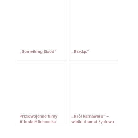
„Something Good”
„Brzdąc”
Przedwojenne filmy
„Król karnawału” –
Alfreda Hitchcocka
wielki dramat życiowo-
erotyczny