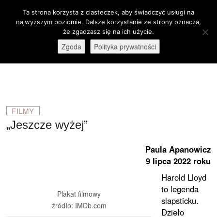
Skip
Ta strona korzysta z ciasteczek, aby świadczyć usługi na
M
to
Otwórz pasek narzędzi
najwyższym poziomie. Dalsze korzystanie ze strony oznacza,
e
content
że zgadzasz się na ich użycie.
stare-kino.pl
ZAPRASZAMY
n
Zgoda
Polityka prywatności
u
B
u
t
t
o
FILMY
n
„Jeszcze wyżej”
Paula Apanowicz
9 lipca 2022 roku
Harold Lloyd
to legenda
Plakat filmowy
slapsticku.
źródło: IMDb.com
Dzieło