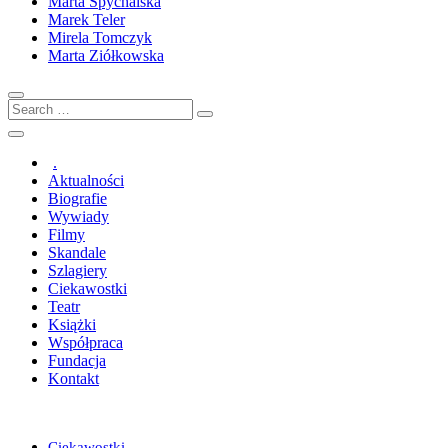
Marta Spychalska
Marek Teler
Mirela Tomczyk
Marta Ziółkowska
Search
…
.
Aktualności
Biografie
Wywiady
Filmy
Skandale
Szlagiery
Ciekawostki
Teatr
Książki
Współpraca
Fundacja
Kontakt
Ciekawostki