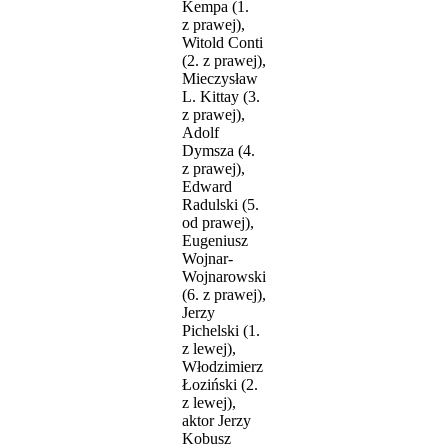
Kempa (1.
z prawej),
Witold Conti
(2. z prawej),
Mieczysław
L. Kittay (3.
z prawej),
Adolf
Dymsza (4.
z prawej),
Edward
Radulski (5.
od prawej),
Eugeniusz
Wojnar-
Wojnarowski
(6. z prawej),
Jerzy
Pichelski (1.
z lewej),
Włodzimierz
Łoziński (2.
z lewej),
aktor Jerzy
Kobusz