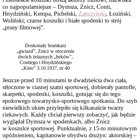
co najpopularniejsze – Dymsza, Znicz, Conti,
Hnydziński, Kempa, Pichelski,
Żabczyński
, Łoziński,
Woliński; czarne koszulki i białe spodenki to strój
„prasy filmowej”.
Doskonały bramkarz
„gwiazd”, Znicz w otoczeniu
dwóch żelaznych „beków”,
Contiego i Hnydzińskiego
„Kino” 3.10.1937, nr 40
Jeszcze przed 10 minutami te dwadzieścia dwa ciała,
stłoczone w ciasnej szatni sportowej, dobierały pantofle,
skarpetki, spodenki, koszulki, gotując się do tego
epokowego towarzysko-sportowego spotkania. Do szyb
niewielkich okien przylepiło się kilkanaście twarzy
ciekawych. Każdy chciał pierwszy zobaczyć, jak będzie
wyglądał Dymsza w spodenkach, albo Znicz
w koszulce sportowej. Punktualnie, z 15-to minutowym
opóźnieniem, kapitanowie obydwu drużyn: aktorskiej –