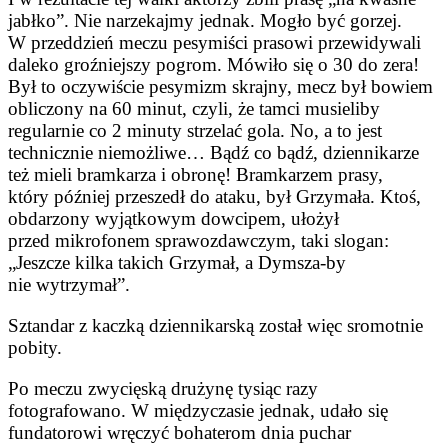
jabłko”. Nie narzekajmy jednak. Mogło być gorzej.
W przeddzień meczu pesymiści prasowi przewidywali
daleko groźniejszy pogrom. Mówiło się o 30 do zera!
Był to oczywiście pesymizm skrajny, mecz był bowiem
obliczony na 60 minut, czyli, że tamci musieliby
regularnie co 2 minuty strzelać gola. No, a to jest
technicznie niemożliwe… Bądź co bądź, dziennikarze
też mieli bramkarza i obronę! Bramkarzem prasy,
który później przeszedł do ataku, był Grzymała. Ktoś,
obdarzony wyjątkowym dowcipem, ułożył
przed mikrofonem sprawozdawczym, taki slogan:
„Jeszcze kilka takich Grzymał, a Dymsza-by
nie wytrzymał”.
Sztandar z kaczką dziennikarską został więc sromotnie
pobity.
Po meczu zwycięską drużynę tysiąc razy
fotografowano. W międzyczasie jednak, udało się
fundatorowi wręczyć bohaterom dnia puchar