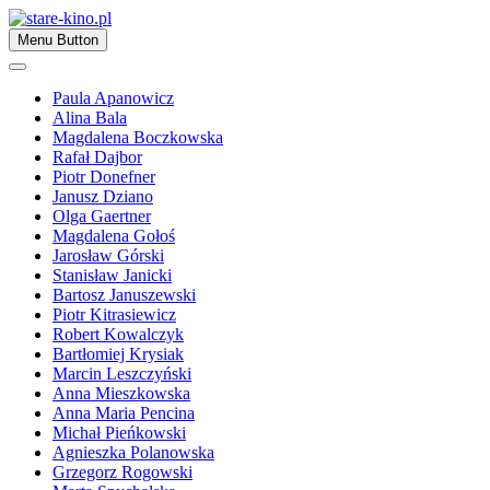
Skip
to
Zapraszamy
Menu Button
content
stare-kino.pl
Paula Apanowicz
Alina Bala
Magdalena Boczkowska
Rafał Dajbor
Piotr Donefner
Janusz Dziano
Olga Gaertner
Magdalena Gołoś
Jarosław Górski
Stanisław Janicki
Bartosz Januszewski
Piotr Kitrasiewicz
Robert Kowalczyk
Bartłomiej Krysiak
Marcin Leszczyński
Anna Mieszkowska
Anna Maria Pencina
Michał Pieńkowski
Agnieszka Polanowska
Grzegorz Rogowski