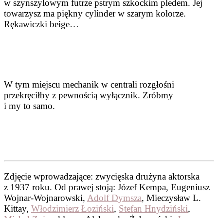
w szynszylowym futrze pstrym szkockim pledem. Jej
towarzysz ma piękny cylinder w szarym kolorze.
Rękawiczki beige…
W tym miejscu mechanik w centrali rozgłośni
przekręciłby z pewnością wyłącznik. Zróbmy
i my to samo.
Zdjęcie wprowadzające: zwycięska drużyna aktorska
z 1937 roku. Od prawej stoją: Józef Kempa, Eugeniusz
Wojnar-Wojnarowski,
Adolf Dymsza
, Mieczysław L.
Kittay,
Włodzimierz Łoziński
,
Stefan Hnydziński
,