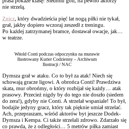
prasa pokaże klasę! Siedmiu goli, na pewno aktorzy
nie strzelą.
Znicz
, który dwadzieścia pięć lat nogą piłki nie tykał,
grał, jakby dopiero wczoraj zeszedł z treningu.
Po każdej zatrzymanej bramce, dostawał owacje, jak…
w teatrze.
Witold Conti podczas odpoczynku na murawie
Ilustrowany Kurier Codzienny – Archiwum
Ilustracji / NAC
Dymsza grał w ataku. Co to był za atak! Niech się
schowają gracze ligowi. A obrońca Conti! Prawdziwa
skata, mur obrońmy, o który rozbijał się każdy… atak
prasowy. Przecież nigdy by do tego nie doszło (siedem
do zera!), gdyby nie Conti. A strzelał wspaniale! To był,
bodajże jedyny gracz, który tak pięknie umiał strzelać.
Ach, przepraszam, wśród aktorów byt jeszcze Dodek-
Dymsza i Kempa. Ci także strzelali zdrowo. Zdarzało się
co prawda, że z odległości… 5 metrów piłka zamiast