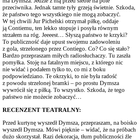
ma Dymsza. Jedzie z nią przed siebie na pole
przeciwnika. Jednak tamte tyły grzeją świetnie. Szkoda,
że państwo tego wszystkiego nie mogą zobaczyć.
W tej chwili Jur Pichelski otrzymał piłkę, oddaje
ją Contiemu, ten lekko stopuje i posyła równym
strzałem na róg. Jeeeest… Słyszą państwo te krzyki?
To publiczność daje upust swojemu zadowoleniu
z gola, strzelonego przez Contiego. Co? Co się stało?
Bardzo przepraszam miłych radiosłuchaczy. Tu zaszła
pomyłka. Stoję na fatalnym miejscu, z którego nic
nie widać i podałem tylko to, co mi z boku
podpowiedziano. Te okrzyki, to nie była radość
z powodu strzelonej bramki – po prostu Dymsza
wywrócił się z piłką. To wszystko. Szkoda, że tego
państwo nie możecie zobaczyć…
RECENZENT TEATRALNY:
Przed kurtynę wyszedł Dymsza, przepraszam, na boisko
wyszedł Dymsza. Mówi pięknie – widać, że na próbach
dużo skorzystał. Razi dekoracja, tłum publiczności źle