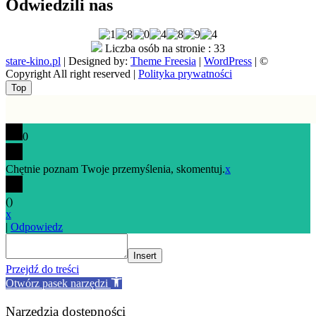
Odwiedzili nas
Liczba osób na stronie : 33
stare-kino.pl
| Designed by:
Theme Freesia
|
WordPress
| ©
Copyright All right reserved |
Polityka prywatności
Go
Top
to
top
0
Chętnie poznam Twoje przemyślenia, skomentuj.
x
(
)
x
|
Odpowiedz
Insert
Przejdź do treści
Otwórz pasek narzędzi
Narzędzia dostępności