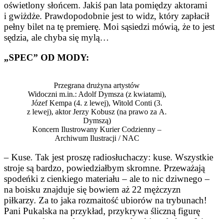
oświetlony słońcem. Jakiś pan lata pomiędzy aktorami
i gwiżdże. Prawdopodobnie jest to widz, który zapłacił
pełny bilet na tę premierę. Moi sąsiedzi mówią, że to jest
sędzia, ale chyba się mylą…
„SPEC” OD MODY:
Przegrana drużyna artystów
Widoczni m.in.: Adolf Dymsza (z kwiatami),
Józef Kempa (4. z lewej), Witold Conti (3.
z lewej), aktor Jerzy Kobusz (na prawo za A.
Dymszą)
Koncern Ilustrowany Kurier Codzienny –
Archiwum Ilustracji / NAC
– Kuse. Tak jest proszę radiosłuchaczy: kuse. Wszystkie
stroje są bardzo, powiedziałbym skromne. Przeważają
spodeńki z cienkiego materiału – ale to nic dziwnego –
na boisku znajduje się bowiem aż 22 mężczyzn
piłkarzy. Za to jaka rozmaitość ubiorów na trybunach!
Pani Pukalska na przykład, przykrywa śliczną figurę