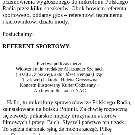
przemówienia wygłoszonego do mikrofonu Polskiego
Radia przez kilku speakerów. Obok bowiem referenta
sportowego, oddamy głos – referentowi teatralnemu
i kierownikowi działu mody.
Posłuchajmy:
REFERENT SPORTOWY:
Przerwa podczas meczu
Widoczni m.in.: redaktor Aleksander Szejnach
(I rząd 2. z prawej), aktor Józef Kempa (I rząd
1. z lewej) i aktorka Helena Grossówna
Koncern Ilustrowany Kurier Codzienny –
Archiwum Ilustracji / NAC
– Hallo, tu mikrofony sprawozdawcze Polskiego Radia,
zainstalowane na boisku Polonii. Za chwilę rozpoczną
się zawody piłkarskie między drużynami aktorów
filmowych i prasy. Buch. Słyszeli państwo ten trzask.
To sędzia dał znak ręką, że można zacząć. Piłkę