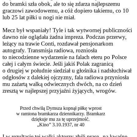
do bramki szła obok, ale to się zdarza najlepszemu
graczowi zawodowemu, a cóż dopiero takiemu, co 10
lub 25 lat piłki u nogi nie miał.
Mecz był wspaniały! Tyle i tak wytwornej publiczności
dawno nie oglądała żadna impreza. Podczas przerwy,
leżący na trawie Conti, rozdawał pensjonarkom
autografy. Transmisja radiowa, rozniosła
to niecodzienne wydarzenie na falach eteru po Polsce
całej i całym świecie. Jeśli jakiś Polak zagranicą
o drugiej w południe siedział u głośnika i nadsłuchiwał
odgłosów z dalekiej ojczyzny, fala radiowa przyniosła
mu zażartą walką odwiecznych dwóch, na co dzień
zresztą w najlepszej przyjaźni żyjących, wrogów.
Przed chwilą Dymsza kopnął piłkę wprost
w ramiona bramkarza dziennikarzy. Bramkarz
dziękuje mu za tę uprzejmość.
„Kino” 3.10.1937, nr 40
I w rezultacie tej walki aktorzy zbili prasę „na kwaśne