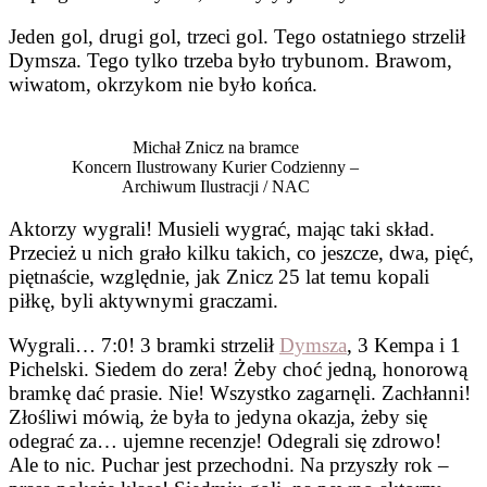
Jeden gol, drugi gol, trzeci gol. Tego ostatniego strzelił
Dymsza. Tego tylko trzeba było trybunom. Brawom,
wiwatom, okrzykom nie było końca.
Michał Znicz na bramce
Koncern Ilustrowany Kurier Codzienny –
Archiwum Ilustracji / NAC
Aktorzy wygrali! Musieli wygrać, mając taki skład.
Przecież u nich grało kilku takich, co jeszcze, dwa, pięć,
piętnaście, względnie, jak Znicz 25 lat temu kopali
piłkę, byli aktywnymi graczami.
Wygrali… 7:0! 3 bramki strzelił
Dymsza
, 3 Kempa i 1
Pichelski. Siedem do zera! Żeby choć jedną, honorową
bramkę dać prasie. Nie! Wszystko zagarnęli. Zachłanni!
Złośliwi mówią, że była to jedyna okazja, żeby się
odegrać za… ujemne recenzje! Odegrali się zdrowo!
Ale to nic. Puchar jest przechodni. Na przyszły rok –