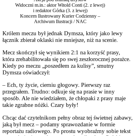
Widoczni m.in.: aktor Witold Conti (2. z lewej)
i redaktor Górka (3. z lewej)
Koncern Ilustrowany Kurier Codzienny –
Archiwum Ilustracji / NAC
Królem meczu był jednak Dymsza, który jako lewy
łącznik zbierał oklaski nie mniejsze, niż na scenie.
Mecz skończył się wynikiem 2:1 na korzyść prasy,
która zrehabilitowała się po swej zeszłorocznej porażce.
Kiedy po meczu „poszedłem za kulisy”, smutny
Dymsza oświadczył:
– Ech, ty życie, cierniu głogowy. Pierwszy raz
przegrałem. Trudno: odkuje się na prasie w inny
sposób. Ale nie wiedziałem, że chłopaki z prasy maje
takie zgrabne nóżki. Czary były!
Chcąc dać czytelnikom pełny obraz tej świetnej zabawy,
jaką był mecz – podamy sprawozdanie w formie
reportażu radiowego. Po prostu wyobraźmy sobie tekst