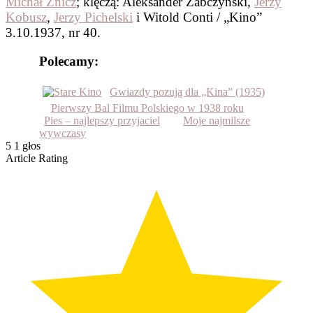
Michał Znicz
; klęczą: Aleksander Żabczyński,
Jerzy
Kobusz
,
Jerzy Pichelski
i Witold Conti / „Kino”
3.10.1937, nr 40.
Polecamy:
Gwiazdy pozują dla „Kina” (1935)
Pierwszy Bal Filmu Polskiego w 1938 roku
Pies – najlepszy przyjaciel
Moje najmilsze
wywczasy
5
1
głos
Article Rating