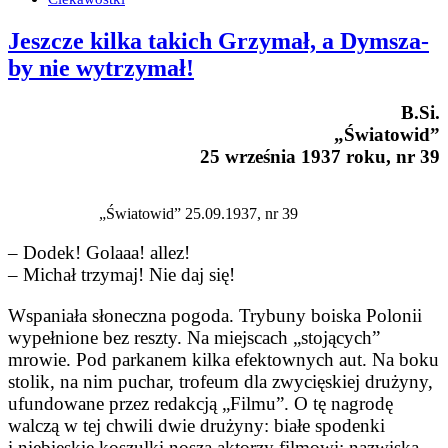
Jeszcze kilka takich Grzymał, a Dymsza-
by nie wytrzymał!
B.Si.
„Światowid”
25 września 1937 roku, nr 39
„Światowid” 25.09.1937, nr 39
– Dodek! Golaaa! allez!
– Michał trzymaj! Nie daj się!
Wspaniała słoneczna pogoda. Trybuny boiska Polonii
wypełnione bez reszty. Na miejscach „stojących”
mrowie. Pod parkanem kilka efektownych aut. Na boku
stolik, na nim puchar, trofeum dla zwycięskiej drużyny,
ufundowane przez redakcją „Filmu”. O tę nagrodę
walczą w tej chwili dwie drużyny: białe spodenki
i niebieskie koszulki noszą aktorzy filmowi; nazwiska