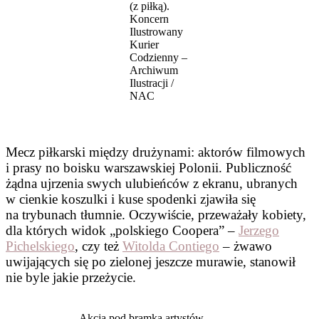
(z piłką).
Koncern
Ilustrowany
Kurier
Codzienny –
Archiwum
Ilustracji /
NAC
Mecz piłkarski między drużynami: aktorów filmowych
i prasy no boisku warszawskiej Polonii. Publiczność
żądna ujrzenia swych ulubieńców z ekranu, ubranych
w cienkie koszulki i kuse spodenki zjawiła się
na trybunach tłumnie. Oczywiście, przeważały kobiety,
dla których widok „polskiego Coopera” –
Jerzego
Pichelskiego
, czy też
Witolda Contiego
– żwawo
uwijających się po zielonej jeszcze murawie, stanowił
nie byle jakie przeżycie.
Akcja pod bramką artystów