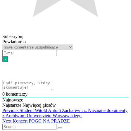
Subskrybuj
Powiadom o
0
komentarzy
Najnowsze
Najstarsze
Najwięcej głosów
Nawigacja
Previous
Previous
Student Witold Antoni Zacharewicz. Nieznane dokumenty
post:
z Archiwum Uniwersytetu Warszawskiego
wpisu
Next
Next
Koncert FOGG NA PRADZE
Search
post: