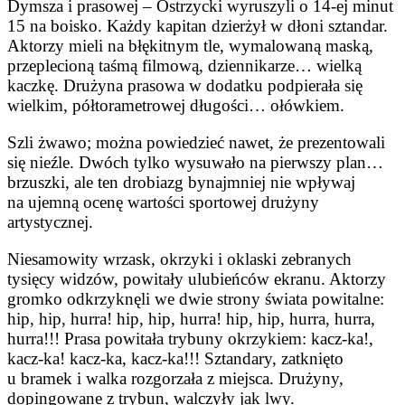
Dymsza i prasowej – Ostrzycki wyruszyli o 14-ej minut
15 na boisko. Każdy kapitan dzierżył w dłoni sztandar.
Aktorzy mieli na błękitnym tle, wymalowaną maską,
przeplecioną taśmą filmową, dziennikarze… wielką
kaczkę. Drużyna prasowa w dodatku podpierała się
wielkim, półtorametrowej długości… ołówkiem.
Szli żwawo; można powiedzieć nawet, że prezentowali
się nieźle. Dwóch tylko wysuwało na pierwszy plan…
brzuszki, ale ten drobiazg bynajmniej nie wpływaj
na ujemną ocenę wartości sportowej drużyny
artystycznej.
Niesamowity wrzask, okrzyki i oklaski zebranych
tysięcy widzów, powitały ulubieńców ekranu. Aktorzy
gromko odkrzyknęli we dwie strony świata powitalne:
hip, hip, hurra! hip, hip, hurra! hip, hip, hurra, hurra,
hurra!!! Prasa powitała trybuny okrzykiem: kacz-ka!,
kacz-ka! kacz-ka, kacz-ka!!! Sztandary, zatknięto
u bramek i walka rozgorzała z miejsca. Drużyny,
dopingowane z trybun, walczyły jak lwy.