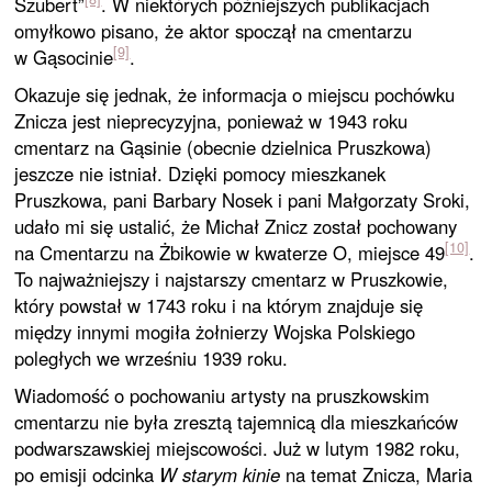
Szubert”
. W niektórych późniejszych publikacjach
omyłkowo pisano, że aktor spoczął na cmentarzu
[9]
w Gąsocinie
.
Okazuje się jednak, że informacja o miejscu pochówku
Znicza jest nieprecyzyjna, ponieważ w 1943 roku
cmentarz na Gąsinie (obecnie dzielnica Pruszkowa)
jeszcze nie istniał. Dzięki pomocy mieszkanek
Pruszkowa, pani Barbary Nosek i pani Małgorzaty Sroki,
udało mi się ustalić, że Michał Znicz został pochowany
[10]
na Cmentarzu na Żbikowie w kwaterze O, miejsce 49
.
To najważniejszy i najstarszy cmentarz w Pruszkowie,
który powstał w 1743 roku i na którym znajduje się
między innymi mogiła żołnierzy Wojska Polskiego
poległych we wrześniu 1939 roku.
Wiadomość o pochowaniu artysty na pruszkowskim
cmentarzu nie była zresztą tajemnicą dla mieszkańców
podwarszawskiej miejscowości. Już w lutym 1982 roku,
po emisji odcinka
W starym kinie
na temat Znicza, Maria