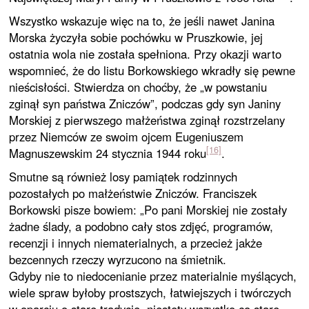
Wszystko wskazuje więc na to, że jeśli nawet Janina
Morska życzyła sobie pochówku w Pruszkowie, jej
ostatnia wola nie została spełniona. Przy okazji warto
wspomnieć, że do listu Borkowskiego wkradły się pewne
nieścisłości. Stwierdza on choćby, że „w powstaniu
zginął syn państwa Zniczów”, podczas gdy syn Janiny
Morskiej z pierwszego małżeństwa zginął rozstrzelany
przez Niemców ze swoim ojcem Eugeniuszem
[16]
Magnuszewskim 24 stycznia 1944 roku
.
Smutne są również losy pamiątek rodzinnych
pozostałych po małżeństwie Zniczów. Franciszek
Borkowski pisze bowiem: „Po pani Morskiej nie zostały
żadne ślady, a podobno cały stos zdjęć, programów,
recenzji i innych niematerialnych, a przecież jakże
bezcennych rzeczy wyrzucono na śmietnik.
Gdyby nie to niedocenianie przez materialnie myślących,
wiele spraw byłoby prostszych, łatwiejszych i twórczych