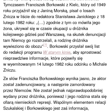
Tymczasem Franciszek Borkowski z Kielc, który od 1949
roku przyjaźnił się z Janiną Morską, pisał o losach
Znicza w liście do redaktora Stanisława Janickiego z 18
lutego 1982 roku: „(…) zgodnie z tym co mówiła jego
żona, ukrywał się w czasie okupacji u dróżnika
kolejowego gdzieś pod Warszawą, na skutek denuncjacji
tam Niemcy go rozstrzelali, a rodzinę dróżnika
[7]
wywieziono do obozu”
. Borkowski przysłał swój list
do redakcji programu
W starym kinie
, aby sprostować
nieprawdziwe informacje, które pojawiły się
w wyemitowanym 14 lutego 1982 roku odcinku o Michale
Zniczu.
Ze słów Franciszka Borkowskiego wynika jasno, że aktor
został zadenuncjowany, a następnie zamordowany
przez Niemców. Nie został jednak najprawdopodobniej
wydany przez dróżnika, ponieważ i jego rodzina stała się
ofiarą niemieckich represji. Wspólnym elementem relacji
Szukalskiej i Borkowskiego jest zaś informacja,