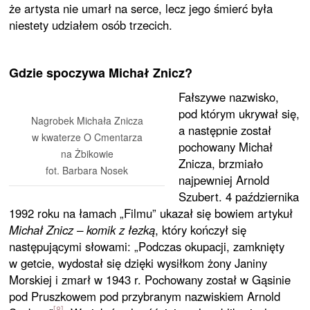
że artysta nie umarł na serce, lecz jego śmierć była
niestety udziałem osób trzecich.
Gdzie spoczywa Michał Znicz?
Fałszywe nazwisko,
pod którym ukrywał się,
Nagrobek Michała Znicza
a następnie został
w kwaterze O Cmentarza
pochowany Michał
na Żbikowie
Znicza, brzmiało
fot. Barbara Nosek
najpewniej Arnold
Szubert. 4 października
1992 roku na łamach „Filmu” ukazał się bowiem artykuł
Michał Znicz – komik z łezką
, który kończył się
następującymi słowami: „Podczas okupacji, zamknięty
w getcie, wydostał się dzięki wysiłkom żony Janiny
Morskiej i zmarł w 1943 r. Pochowany został w Gąsinie
pod Pruszkowem pod przybranym nazwiskiem Arnold
[8]