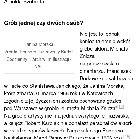
Arnolda Szuberta.
Grób jednej czy dwóch osób?
Nie jest to jednak
koniec tajemnic wokół
Janina Morska
grobu aktora Michała
źródło: Koncern Ilustrowany Kurier
Znicza
Codzienny – Archiwum Ilustracji /
na pruszkowskim
NAC
cmentarzu. Franciszek
Borkowski pisał bowiem
w liście do Stanisława Janickiego, że Janina Morska,
która zmarła 31 marca 1966 roku w Katowicach,
„zgodnie z jej życzeniem została pochowana gdzieś
[14]
pod Warszawą w grobie jej męża Michała Znicza”
.
Na grobie artysty nie ma jednak wyrytego jej nazwiska,
a ksiądz Robert Karolak nie odnalazł personaliów aktorki
w księdze zgonów kościoła Niepokalanego Poczęcia
[15]
Najświętszej Maryi Panny w Pruszkowie z 1966 roku
.