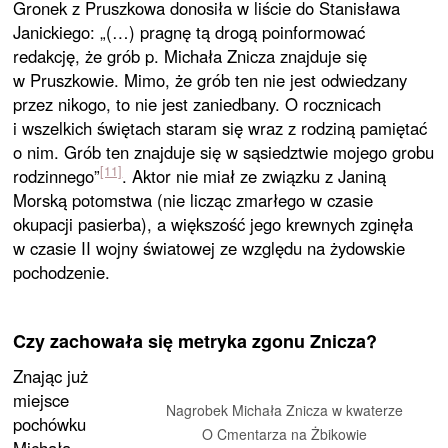
Gronek z Pruszkowa donosiła w liście do Stanisława
Janickiego: „(…) pragnę tą drogą poinformować
redakcję, że grób p. Michała Znicza znajduje się
w Pruszkowie. Mimo, że grób ten nie jest odwiedzany
przez nikogo, to nie jest zaniedbany. O rocznicach
i wszelkich świętach staram się wraz z rodziną pamiętać
o nim. Grób ten znajduje się w sąsiedztwie mojego grobu
[11]
rodzinnego”
. Aktor nie miał ze związku z Janiną
Morską potomstwa (nie licząc zmarłego w czasie
okupacji pasierba), a większość jego krewnych zginęła
w czasie II wojny światowej ze względu na żydowskie
pochodzenie.
Czy zachowała się metryka zgonu Znicza?
Znając już
miejsce
Nagrobek Michała Znicza w kwaterze
pochówku
O Cmentarza na Żbikowie