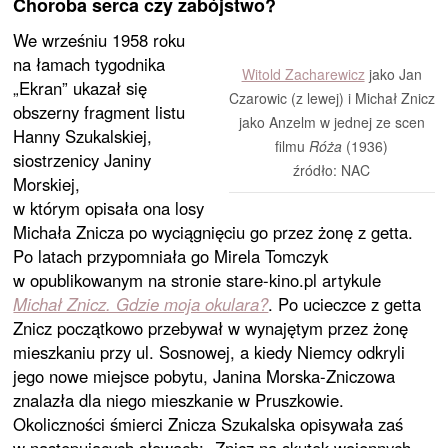
Choroba serca czy zabójstwo?
We wrześniu 1958 roku
na łamach tygodnika
Witold Zacharewicz
jako Jan
„Ekran” ukazał się
Czarowic (z lewej) i Michał Znicz
obszerny fragment listu
jako Anzelm w jednej ze scen
Hanny Szukalskiej,
filmu
Róża
(1936)
siostrzenicy Janiny
źródło: NAC
Morskiej,
w którym opisała ona losy
Michała Znicza po wyciągnięciu go przez żonę z getta.
Po latach przypomniała go Mirela Tomczyk
w opublikowanym na stronie stare-kino.pl artykule
Michał Znicz. Gdzie moja okulara?
. Po ucieczce z getta
Znicz początkowo przebywał w wynajętym przez żonę
mieszkaniu przy ul. Sosnowej, a kiedy Niemcy odkryli
jego nowe miejsce pobytu, Janina Morska-Zniczowa
znalazła dla niego mieszkanie w Pruszkowie.
Okoliczności śmierci Znicza Szukalska opisywała zaś