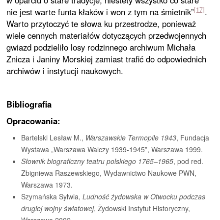
w oparciu o stare tradycje, niestety wszystko co stare
[17]
nie jest warte funta kłaków i won z tym na śmietnik”
.
Warto przytoczyć te słowa ku przestrodze, ponieważ
wiele cennych materiałów dotyczących przedwojennych
gwiazd podzieliło losy rodzinnego archiwum Michała
Znicza i Janiny Morskiej zamiast trafić do odpowiednich
archiwów i instytucji naukowych.
Bibliografia
Opracowania:
Bartelski Lesław M.,
Warszawskie Termopile 1943
, Fundacja
Wystawa „Warszawa Walczy 1939-1945”, Warszawa 1999.
Słownik biograficzny teatru polskiego 1765–1965
, pod red.
Zbigniewa Raszewskiego, Wydawnictwo Naukowe PWN,
Warszawa 1973.
Szymańska Sylwia,
Ludność żydowska w Otwocku podczas
drugiej wojny światowej
, Żydowski Instytut Historyczny,