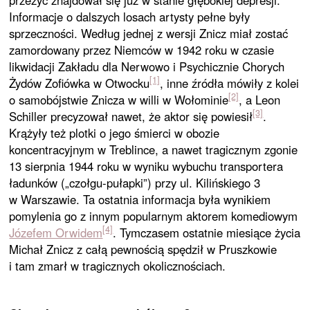
przeżyć znajdował się już w stanie głębokiej depresji.
Informacje o dalszych losach artysty pełne były
sprzeczności. Według jednej z wersji Znicz miał zostać
zamordowany przez Niemców w 1942 roku w czasie
likwidacji Zakładu dla Nerwowo i Psychicznie Chorych
[1]
Żydów Zofiówka w Otwocku
, inne źródła mówiły z kolei
[2]
o samobójstwie Znicza w willi w Wołominie
, a Leon
[3]
Schiller precyzował nawet, że aktor się powiesił
.
Krążyły też plotki o jego śmierci w obozie
koncentracyjnym w Treblince, a nawet tragicznym zgonie
13 sierpnia 1944 roku w wyniku wybuchu transportera
ładunków („czołgu-pułapki”) przy ul. Kilińskiego 3
w Warszawie. Ta ostatnia informacja była wynikiem
pomylenia go z innym popularnym aktorem komediowym
[4]
Józefem Orwidem
. Tymczasem ostatnie miesiące życia
Michał Znicz z całą pewnością spędził w Pruszkowie
i tam zmarł w tragicznych okolicznościach.