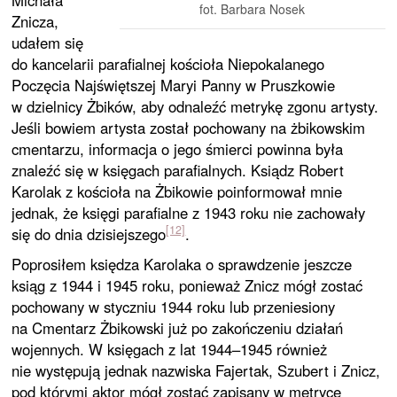
Michała
fot. Barbara Nosek
Znicza,
udałem się
do kancelarii parafialnej kościoła Niepokalanego
Poczęcia Najświętszej Maryi Panny w Pruszkowie
w dzielnicy Żbików, aby odnaleźć metrykę zgonu artysty.
Jeśli bowiem artysta został pochowany na żbikowskim
cmentarzu, informacja o jego śmierci powinna była
znaleźć się w księgach parafialnych. Ksiądz Robert
Karolak z kościoła na Żbikowie poinformował mnie
jednak, że księgi parafialne z 1943 roku nie zachowały
[12]
się do dnia dzisiejszego
.
Poprosiłem księdza Karolaka o sprawdzenie jeszcze
ksiąg z 1944 i 1945 roku, ponieważ Znicz mógł zostać
pochowany w styczniu 1944 roku lub przeniesiony
na Cmentarz Żbikowski już po zakończeniu działań
wojennych. W księgach z lat 1944–1945 również
nie występują jednak nazwiska Fajertak, Szubert i Znicz,
pod którymi aktor mógł zostać zapisany w metryce