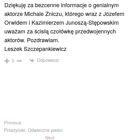
Dziękuję za bezcenne informacje o genialnym
aktorze Michale Zniczu, którego wraz z Józefem
Orwidem i Kazimierzem Junoszą-Stępowskim
uważam za ścisłą czołówkę przedwojennych
aktorów. Pozdrawiam.
Leszek Szczepankiewicz
Odpowiedz
0
Nawigacja
Previous
Previous
post:
Prószyński. Odwieczne pieśni
wpisu
Next
Next