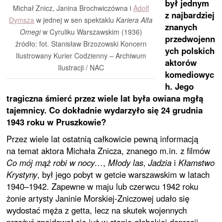
był jednym
Michał Znicz, Janina Brochwiczówna i
Adolf
z najbardziej
Dymsza
w jednej w sen spektaklu
Kariera Alfa
znanych
Omegi
w Cyruliku Warszawskim (1936)
przedwojenn
źródło: fot. Stanisław Brzozowski Koncern
ych polskich
Ilustrowany Kurier Codzienny – Archiwum
aktorów
Ilustracji / NAC
komediowyc
h. Jego
tragiczna śmierć przez wiele lat była owiana mgłą
tajemnicy. Co dokładnie wydarzyło się 24 grudnia
1943 roku w Pruszkowie?
Przez wiele lat ostatnią całkowicie pewną informacją
na temat aktora Michała Znicza, znanego m.in. z filmów
Co mój mąż robi w nocy…
,
Młody las
,
Jadzia
i
Kłamstwo
Krystyny
, był jego pobyt w getcie warszawskim w latach
1940–1942. Zapewne w maju lub czerwcu 1942 roku
żonie artysty Janinie Morskiej-Zniczowej udało się
wydostać męża z getta, lecz na skutek wojennych