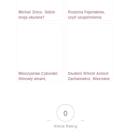
Michał Znicz. Gdzie
Rodzina Fajertaków,
moja okulara?
czyli uzupełnienia
do życiorysu Michała
Znicza
Mieczysław Cybulski:
Student Witold Antoni
filmowy amant,
Zacharewicz. Nieznane
który nie bał się
dokumenty z Archiwum
wyzwań
Uniwersytetu
Warszawskiego
0
Article Rating