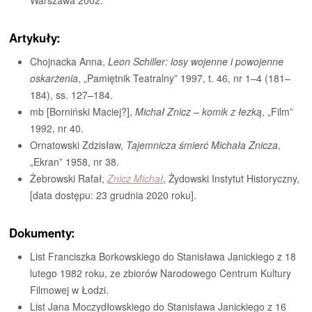
Warszawa 2002.
Artykuły:
Chojnacka Anna,
Leon Schiller: losy wojenne i powojenne
oskarżenia
, „Pamiętnik Teatralny” 1997, t. 46, nr 1–4 (181–
184), ss. 127–184.
mb [Borniński Maciej?],
Michał Znicz – komik z łezką
, „Film”
1992, nr 40.
Ornatowski Zdzisław,
Tajemnicza śmierć Michała Znicza
,
„Ekran” 1958, nr 38.
Żebrowski Rafał,
Znicz Michał
, Żydowski Instytut Historyczny,
[data dostępu: 23 grudnia 2020 roku].
Dokumenty:
List Franciszka Borkowskiego do Stanisława Janickiego z 18
lutego 1982 roku, ze zbiorów Narodowego Centrum Kultury
Filmowej w Łodzi.
List Jana Moczydłowskiego do Stanisława Janickiego z 16