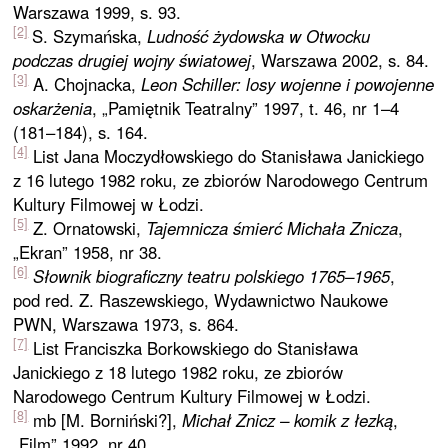
Warszawa 1999, s. 93.
[2]
S. Szymańska,
Ludność żydowska w Otwocku
podczas drugiej wojny światowej
, Warszawa 2002, s. 84.
[3]
A. Chojnacka,
Leon Schiller: losy wojenne i powojenne
oskarżenia
, „Pamiętnik Teatralny” 1997, t. 46, nr 1–4
(181–184), s. 164.
[4]
List Jana Moczydłowskiego do Stanisława Janickiego
z 16 lutego 1982 roku, ze zbiorów Narodowego Centrum
Kultury Filmowej w Łodzi.
[5]
Z. Ornatowski,
Tajemnicza śmierć Michała Znicza
,
„Ekran” 1958, nr 38.
[6]
Słownik biograficzny teatru polskiego 1765–1965
,
pod red. Z. Raszewskiego, Wydawnictwo Naukowe
PWN, Warszawa 1973, s. 864.
[7]
List Franciszka Borkowskiego do Stanisława
Janickiego z 18 lutego 1982 roku, ze zbiorów
Narodowego Centrum Kultury Filmowej w Łodzi.
[8]
mb [M. Borniński?],
Michał Znicz – komik z łezką
,
„Film” 1992, nr 40.