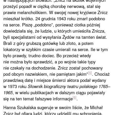
w następujących słowach: „Znicz na skutek wojennych
przeżyć popadł w ciężką chorobę nerwową, stał się
prawie melancholikiem. W swojej nowej kryjówce Znicz
mieszkał krótko. 24 grudnia 1943 roku zmarł podobno
na serce. Piszę „podobno”, ponieważ ciotka później
dowiedziała się, że ludzie, u których umieściła Znicza,
byli specjalistami od wysyłania Żydów na tamten świat.
Brali z góry grubszą gotówkę lub złoto, a potem
lokatorzy w szybkim czasie umierali na serce. Ile w tym
było prawdy, trudno dociec. Bo przecież wtedy
nie można było sprawdzić, a po wojnie takie typy
nie czekały na dochodzenie. Znicz został pochowany
[5]
pod obcym nazwiskiem, nie pamiętam jakim”
. Chociaż
prawdziwą datę i miejsce śmierci aktora podał wydany
w 1973 roku
Słownik biograficzny teatru polskiego 1765–
1965
, w wielu publikacjach w dalszym ciągu pojawiały
[6]
się na ten temat fałszywe informacje
.
Hanna Szukalska sugeruje w swoim liście, że Michał
Znicz był ofiarą ludzi, którzy udzielili mu schronienia.