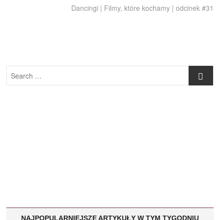
post:
Dancingi | Filmy, które kochamy | odcinek #31
Search
…
NAJPOPULARNIEJSZE ARTYKUŁY W TYM TYGODNIU