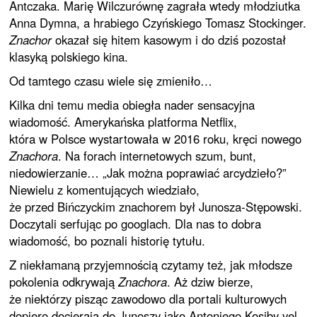
Antczaka. Marię Wilczurównę zagrała wtedy młodziutka
Anna Dymna, a hrabiego Czyńskiego Tomasz Stockinger.
Znachor
okazał się hitem kasowym i do dziś pozostał
klasyką polskiego kina.
Od tamtego czasu wiele się zmieniło…
Kilka dni temu media obiegła nader sensacyjna
wiadomość. Amerykańska platforma Netflix,
która w Polsce wystartowała w 2016 roku, kręci nowego
Znachora
. Na forach internetowych szum, bunt,
niedowierzanie… „Jak można poprawiać arcydzieło?”
Niewielu z komentujących wiedziało,
że przed Bińczyckim znachorem był Junosza-Stępowski.
Doczytali serfując po googlach. Dla nas to dobra
wiadomość, bo poznali historię tytułu.
Z niekłamaną przyjemnością czytamy też, jak młodsze
pokolenia odkrywają
Znachora
. Aż dziw bierze,
że niektórzy pisząc zawodowo dla portali kulturowych
dopiero docierają do Junoszy jako Antoniego Kosiby vel