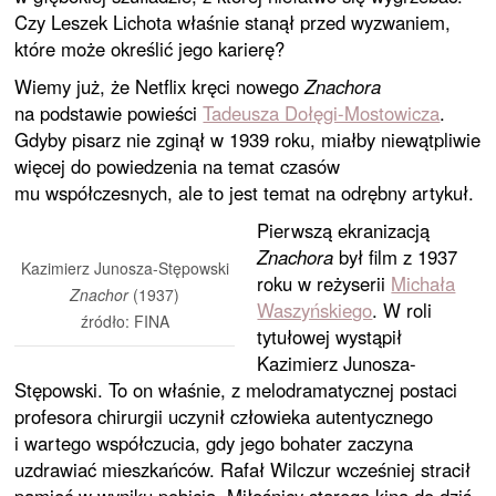
Czy Leszek Lichota właśnie stanął przed wyzwaniem,
które może określić jego karierę?
Wiemy już, że Netflix kręci nowego
Znachora
na podstawie powieści
Tadeusza Dołęgi-Mostowicza
.
Gdyby pisarz nie zginął w 1939 roku, miałby niewątpliwie
więcej do powiedzenia na temat czasów
mu współczesnych, ale to jest temat na odrębny artykuł.
Pierwszą ekranizacją
Znachora
był film z 1937
Kazimierz Junosza-Stępowski
roku w reżyserii
Michała
Znachor
(1937)
Waszyńskiego
. W roli
źródło: FINA
tytułowej wystąpił
Kazimierz Junosza-
Stępowski. To on właśnie, z melodramatycznej postaci
profesora chirurgii uczynił człowieka autentycznego
i wartego współczucia, gdy jego bohater zaczyna
uzdrawiać mieszkańców. Rafał Wilczur wcześniej stracił