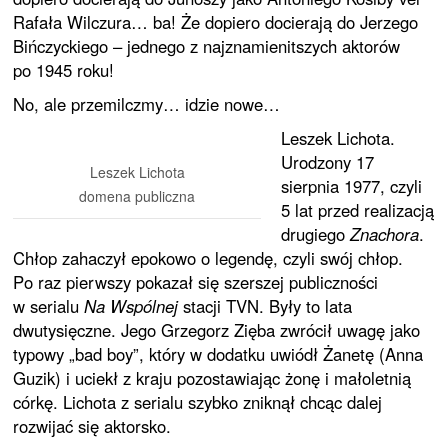
Rafała Wilczura… ba! Że dopiero docierają do Jerzego
Bińczyckiego – jednego z najznamienitszych aktorów
po 1945 roku!
No, ale przemilczmy… idzie nowe…
Leszek Lichota.
Urodzony 17
Leszek Lichota
sierpnia 1977, czyli
domena publiczna
5 lat przed realizacją
drugiego
Znachora
.
Chłop zahaczył epokowo o legendę, czyli swój chłop.
Po raz pierwszy pokazał się szerszej publiczności
w serialu
Na Wspólnej
stacji TVN. Były to lata
dwutysięczne. Jego Grzegorz Zięba zwrócił uwagę jako
typowy „bad boy”, który w dodatku uwiódł Żanetę (Anna
Guzik) i uciekł z kraju pozostawiając żonę i małoletnią
córkę. Lichota z serialu szybko zniknął chcąc dalej
rozwijać się aktorsko.