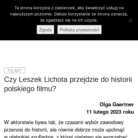
Skip
Ta strona korzysta z ciasteczek, aby świadczyć usługi na
M
to
Otwórz pasek narzędzi
najwyższym poziomie. Dalsze korzystanie ze strony oznacza,
e
content
że zgadzasz się na ich użycie.
stare-kino.pl
ZAPRASZAMY
n
Zgoda
Polityka prywatności
u
B
u
t
t
o
FILMY
n
Czy Leszek Lichota przejdzie do historii
polskiego filmu?
Olga Gaertner
11 lutego 2023 roku
W aktorstwie bywa tak, że czasami wybór zawodowy
przenosi do historii, ale równie dobrze może upchnąć
w głębokiej szufladzie, z której niełatwo się wygrzebać.