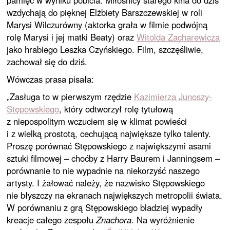
pamięć w wyniku pobicia. Miłośnicy starego kina do dziś
wzdychają do pięknej Elżbiety Barszczewskiej w roli
Marysi Wilczurówny (aktorka grała w filmie podwójną
rolę Marysi i jej matki Beaty) oraz
Witolda Zacharewicza
jako hrabiego Leszka Czyńskiego. Film, szczęśliwie,
zachował się do dziś.
Wówczas prasa pisała:
„Zasługa to w pierwszym rzędzie
Kazimierza Junoszy-
Stępowskiego
, który odtworzył rolę tytułową
z niepospolitym wczuciem się w klimat powieści
i z wielką prostotą, cechującą największe tylko talenty.
Proszę porównać Stępowskiego z największymi asami
sztuki filmowej – choćby z Harry Baurem i Janningsem –
porównanie to nie wypadnie na niekorzyść naszego
artysty. I żałować należy, że nazwisko Stępowskiego
nie błyszczy na ekranach największych metropolii świata.
W porównaniu z grą Stępowskiego bladziej wypadły
kreacje całego zespołu
Znachora
. Na wyróżnienie