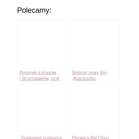
Polecamy:
Potomek Łohazów
Spłonął nowy film
i Gromosiaków, czyli
„Kościuszko
łemkowskie korzenie
pod Racławicami”
Włodzimierza
Łozińskiego
„Testament profesora
Pierwszy Bal Filmu