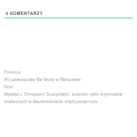
0
KOMENTARZY
Nawigacja
Previous
Previous
post:
XV jubileuszowy Bal Mody w Warszawie
wpisu
Next
Next
post:
Wywiad z Tomaszem Duszyńskim, autorem cyklu kryminałów
osadzonych w dwudziestoleciu międzywojennym