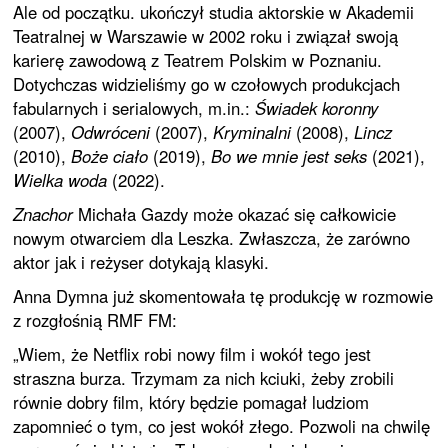
Ale od początku. ukończył studia aktorskie w Akademii
Teatralnej w Warszawie w 2002 roku i związał swoją
karierę zawodową z Teatrem Polskim w Poznaniu.
Dotychczas widzieliśmy go w czołowych produkcjach
fabularnych i serialowych, m.in.:
Świadek koronny
(2007),
Odwróceni
(2007),
Kryminalni
(2008),
Lincz
(2010),
Boże ciało
(2019),
Bo we mnie jest seks
(2021),
Wielka woda
(2022).
Znachor
Michała Gazdy może okazać się całkowicie
nowym otwarciem dla Leszka. Zwłaszcza, że zarówno
aktor jak i reżyser dotykają klasyki.
Anna Dymna już skomentowała tę produkcję w rozmowie
z rozgłośnią RMF FM:
„Wiem, że Netflix robi nowy film i wokół tego jest
straszna burza. Trzymam za nich kciuki, żeby zrobili
równie dobry film, który będzie pomagał ludziom
zapomnieć o tym, co jest wokół złego. Pozwoli na chwilę