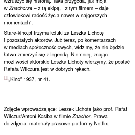
wzruszyć się historią. Taka przygoda, jak moja
w
Znachorze
– z tą ekipą, i z tym filmem – daje
człowiekowi radość życia nawet w najgorszych
momentach”.
Stare-kino.pl trzyma kciuki za Leszka Lichotę
i pozostałych aktorów. Już teraz, po komentarzach
w mediach społecznościowych, widzimy, że nie będzie
łatwo zmierzyć się z legendą. Niemniej, znając
możliwości aktorskie Leszka Lichoty wierzymy, że postać
Rafała Wilczura jest w dobrych rękach.
[1]
„Kino” 1937, nr 41.
Zdjęcie wprowadzające: Leszek Lichota jako prof. Rafał
Wilczur/Antoni Kosiba w filmie
Znachor
. Prawa
do zdjęcia: materiały prasowe platformy Netflix.