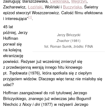
zasługują: Barszczewska,
Ćwiklińska
,
Węgrzyn
,
Zacharewicz,
Łoziński
, Woliński i
Buczyńska
. Świetny
epizod stworzył Woszczerowicz. Całość filmu efektowna
[1]
i interesująca”
.
45 lat
później, Jerzy
Jerzy Bińczycki
Hoffman
Znachor
(1981)
porwał się
fot. Roman Sumik, źródło: FINA
na kolejną
ekranizację
powieści. Reżyser już wcześniej zmierzył się
z przedwojenną wersją innego hitu kinowego
pt.
Trędowata
(1976), która spotkała się z ciepłym
przyjęciem widzów. Dlaczego więc teraz nie miałoby się
udać?
Hoffman zaangażował do roli tytułowej Jerzego
Bińczyckiego, znanego już wówczas jako Bogumił
Niechcic z
Nocy i dni
(1977) w reżyserii Jerzego